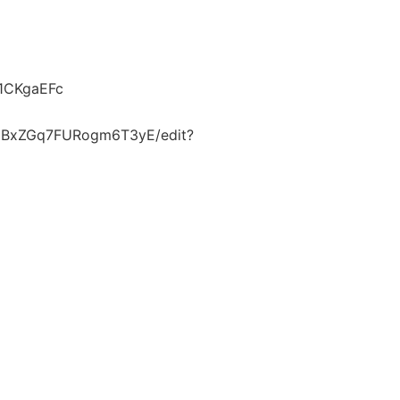
C1CKgaEFc
EaBxZGq7FURogm6T3yE/edit?