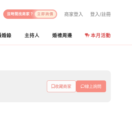
商家登入
登入/註冊
沒時間找商家？
立即詢價
攝婚錄
主持人
婚禮周邊
本月活動
收藏商家
線上詢問