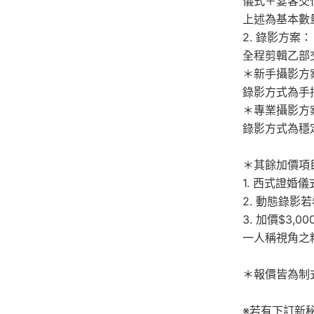
儀式＋宴客交
上述為基本數
2. 錄影方案：
全程剪輯乙部
＊新手攝影方
錄影方式為手
＊專業攝影方
錄影方式為穩
＊其餘加價項
1. 西式證婚儀
2. 動態錄影
3. 加價$3
一人稱視角之
＊報價皆為制
※若有下訂新