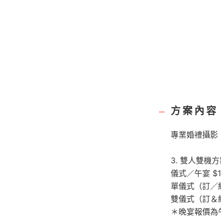
方案內容
專業婚禮攝影
3. 雙人雙機
儀式／午宴 $19
單儀式（訂／結
雙儀式（訂＆結
＊晚宴報價為午