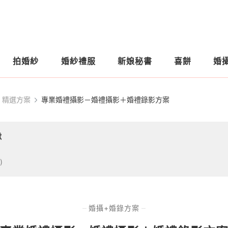
拍婚紗
婚紗禮服
新娘秘書
喜餅
婚
精選方案
專業婚禮攝影－婚禮攝影＋婚禮錄影方案
隊
)
婚攝+婚錄方案