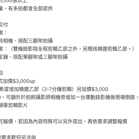
付350張以上
量，有多拍都會全部提供
交付
案：
持相機、搭配三腳架拍攝
案：（雙機錄影除全程剪輯乙部之外，另贈送精選剪輯乙部。）
定器、搭配單腳架或三腳架拍攝
目
式加價$3,000up
若希望增加精選乙部（3-7分鐘剪輯）另加價$3,000
,000，可額外於拍照攝影師相機旁增加一台運動錄影機做現場側錄
精華剪輯影片
式報價，若因為內容特殊可以另外提出，再依需求調整報價
秘需求歡迎另洽詢