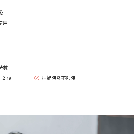
段
適用
時數
數
2
位
拍攝時數不限時