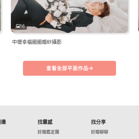
16
中壢幸福圈圈婚紗攝影
查看全部平面作品
周邊
找靈感
找分享
好婚鑑定團
好婚聊聊