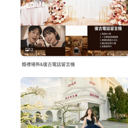
12
婚禮場佈&復古電話留言機