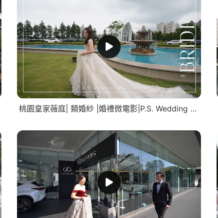
桃園皇家薇庭| 類婚紗 |婚禮微電影|P.S. Wedding Studio。攝影工作室