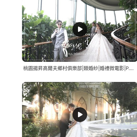
桃園揚昇高爾夫鄉村俱樂部|類婚紗|婚禮微電影|P.S. Wedding Studio。攝影工作室