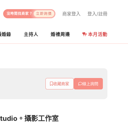
商家登入
登入/註冊
沒時間找商家？
立即詢價
攝婚錄
主持人
婚禮周邊
本月活動
收藏商家
線上詢問
 Studio。攝影工作室