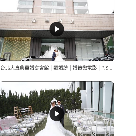
台北大直典華婚宴會館 | 類婚紗 | 婚禮微電影 | P.S. Wedding Studio。攝影工作室