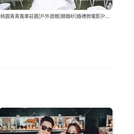
桃園青青風車莊園|戶外證婚|類婚紗|婚禮微電影|P.S. Wedding Studio。攝影工作室