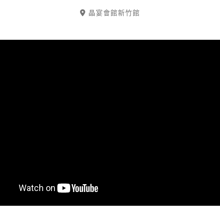
晶宴會館新竹館