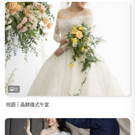
10
桃園 | 晶麒儀式午宴