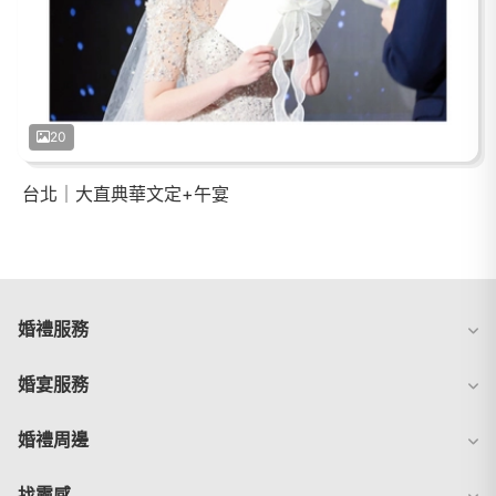
20
台北｜大直典華文定+午宴
婚禮服務
婚宴服務
婚禮周邊
找靈感