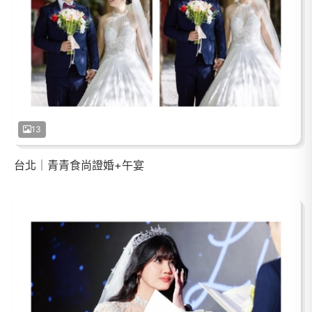
13
台北｜青青食尚證婚+午宴