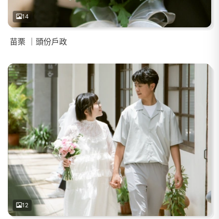
14
苗栗 ｜頭份戶政
12