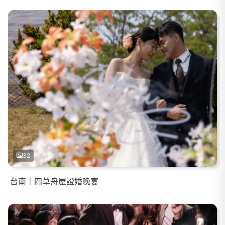
32
台南｜四草舟屋證婚晚宴