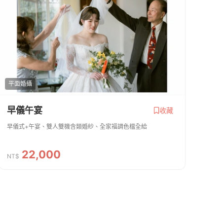
平面婚攝
早儀午宴
收藏
早儀式+午宴、雙人雙機含類婚紗、全家福調色檔全給
22,000
NT$