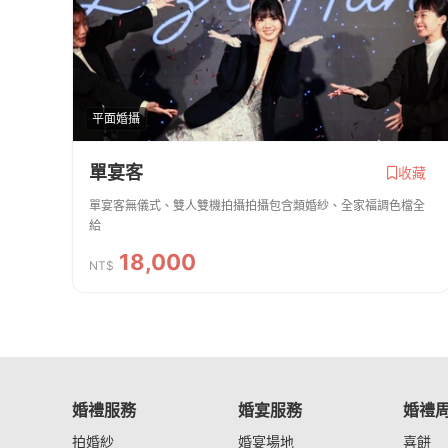
平面婚攝
單宴客
收藏
單宴客無儀式、雙人雙機拍攝拍攝包含類婚紗、全家福調色檔全
給
18,000
NT$
婚禮服務
婚宴服務
婚禮
拍婚紗
婚宴場地
喜餅