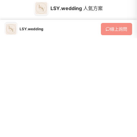
LSY.wedding
人氣方案
線上
詢問
LSY.wedding
平面婚攝
登記結婚
收藏
戶政登記+戶外散步寫真2hr$6000戶政登記+戶外散步寫真2hr+男女妝
髮$10000調色檔全給14天交件
6,000 - 10,000
NT$