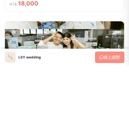
18,000
NT$
線上
詢問
LSY.wedding
平面婚攝
登記結婚
收藏
戶政登記+戶外散步寫真2hr$6000戶政登記+戶外散步寫真2hr+男女妝
髮$10000調色檔全給14天交件
6,000 - 10,000
NT$