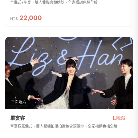
早儀式+午宴、雙人雙機含類婚紗、全家福調色檔全給
22,000
NT$
平面婚攝
單宴客
收藏
單宴客無儀式、雙人雙機拍攝拍攝包含類婚紗、全家福調色檔全給