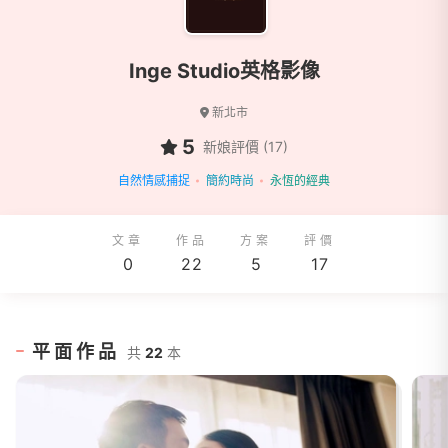
Inge Studio英格影像
新北市
5
新娘評價 (17)
自然情感捕捉
簡約時尚
永恆的經典
文章
作品
方案
評價
0
22
5
17
平面作品
共
22
本