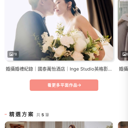
78
8
婚攝婚禮紀錄｜國泰萬怡酒店｜Inge Studio英格影像
看更多平面作品
精選方案
共
5
筆