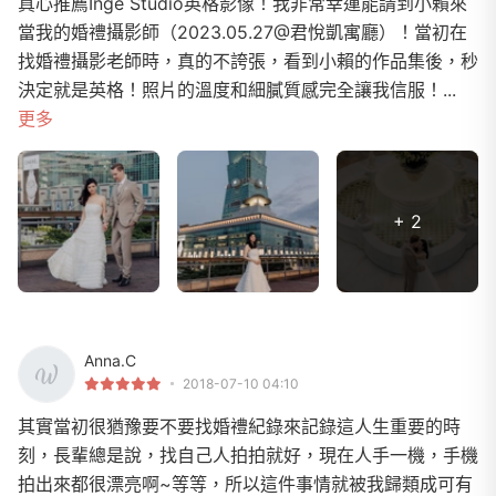
真心推薦Inge Studio英格影像！我非常幸運能請到小賴來
當我的婚禮攝影師（2023.05.27@君悅凱寓廳）！當初在
找婚禮攝影老師時，真的不誇張，看到小賴的作品集後，秒
決定就是英格！照片的溫度和細膩質感完全讓我信服！...
更多
+ 2
Anna.C
2018-07-10 04:10
其實當初很猶豫要不要找婚禮紀錄來記錄這人生重要的時
刻，長輩總是說，找自己人拍拍就好，現在人手一機，手機
拍出來都很漂亮啊~等等，所以這件事情就被我歸類成可有