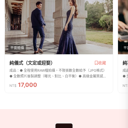
平面婚攝
平
純儀式（文定或迎娶）
純
收藏
成品：● 全程使用RAW檔拍攝，不限張數全數給予（JPG格式）
成
● 全數照片後製調整（曝光、對比、白平衡）● 高級金屬質感
●
16G usb隨身碟乙個單人雙機(備機)。會帶一位燈光助理。
1
17,000
NT$
NT
商家資訊