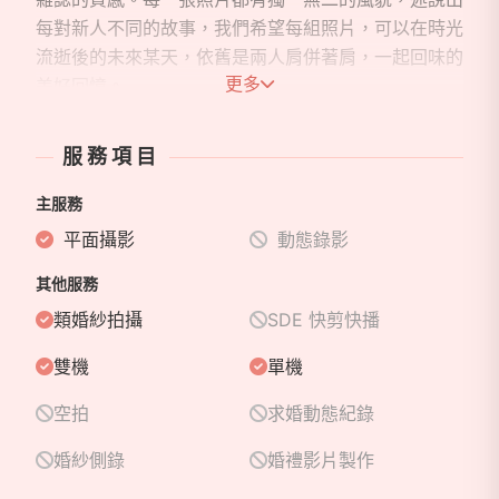
每對新人不同的故事，我們希望每組照片，可以在時光
流逝後的未來某天，依舊是兩人肩併著肩，一起回味的
更多
美好回憶。
服務項目
主服務
平面攝影
動態錄影
其他服務
類婚紗拍攝
SDE 快剪快播
雙機
單機
空拍
求婚動態紀錄
婚紗側錄
婚禮影片製作