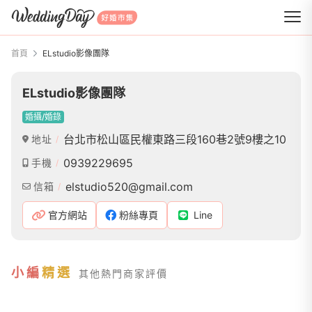
WeddingDay 好婚市集
首頁
ELstudio影像團隊
ELstudio影像團隊
婚攝/婚錄
台北市松山區民權東路三段160巷2號9樓之10
地址
0939229695
手機
elstudio520@gmail.com
信箱
官方網站
粉絲專頁
Line
小編
精選
其他熱門商家評價