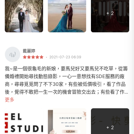
+ 2
戴麗婷
2021-07-23 06:39
我~是一個很龜毛的新娘，要馬兒好又要馬兒不吃草，從籌
備婚禮開始尋找動態錄影，一心一意想找有SDE服務的廠
商，尋尋覓覓問了不下30家，有些被低價吸引，看了作品
後，覺得不敢把一生一次的機會冒險交出去；有些看了作...
更多
+ 2