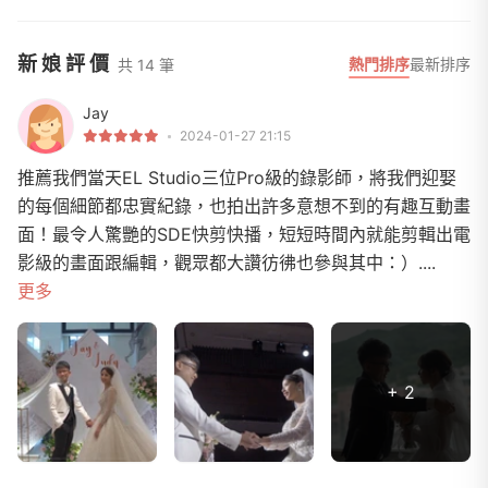
新娘評價
熱門排序
最新排序
共 14 筆
Jay
2024-01-27 21:15
推薦我們當天EL Studio三位Pro級的錄影師，將我們迎娶
的每個細節都忠實紀錄，也拍出許多意想不到的有趣互動畫
面！最令人驚艷的SDE快剪快播，短短時間內就能剪輯出電
影級的畫面跟編輯，觀眾都大讚彷彿也參與其中：）....
更多
+ 2