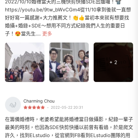
2022/10/10婚禮當天的三機快剪快播SDE出爐囉！📽️
https://youtu.be/9tw_bWvCGm4從11/10拿到後就一直想
好好寫一篇感謝+大力推薦文！👏👍當初本來就有想要找
婚攝+婚錄+SDE～想用不同方式紀錄我們人生的重要日
子！😍當先生....
更多
+ 2
Charming Chou
2022-05-22 20:31
在籌備婚禮時，老婆希望能將婚禮當日做攝影，紀錄一輩子
最美的時刻，也因為SDE快剪快播以前曾有看過，於是爬文
許久，找到ELstudio，從官網到FB看到ELstudio團隊的用