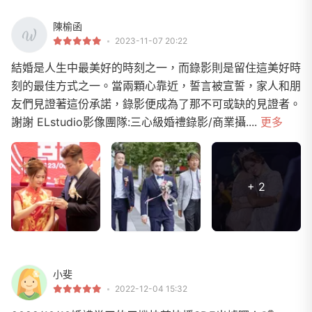
陳榆函
2023-11-07 20:22
結婚是人生中最美好的時刻之一，而錄影則是留住這美好時
刻的最佳方式之一。當兩顆心靠近，誓言被宣誓，家人和朋
友們見證著這份承諾，錄影便成為了那不可或缺的見證者。
謝謝 ELstudio影像團隊:三心級婚禮錄影/商業攝....
更多
+ 2
小斐
2022-12-04 15:32