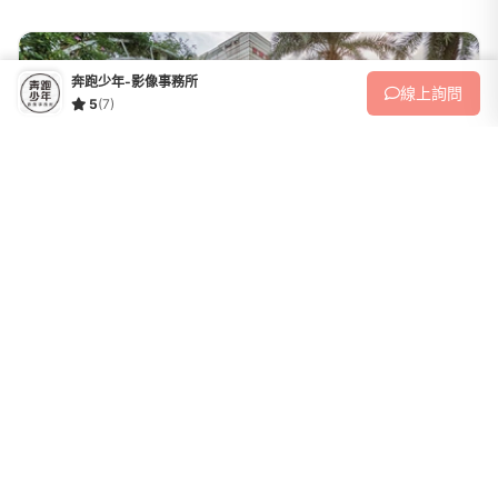
奔跑少年-影像事務所
線上
詢問
5
(7)
平面婚攝
平面記錄-全天拍攝
收藏
【優惠方案】 同時預約三機錄影以及雙機拍照，可享$2000折扣及好禮
4選1活動。同時預約雙機錄影以及雙機拍照，可享$2000折扣。活動詳
情請見官網 https://r-man.tw/activities/或方案內頁了解。如有任何問題
28,000
NT$
或【不喜歡...