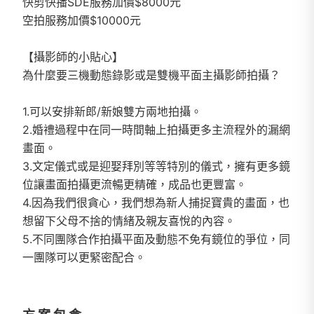
快剪快播SDE服務加價$8000元
空拍服務加價$10000元
【攝影師的小貼心】
為什麼要三機動態錄影或是雙機平面主攝影師拍攝？
1.可以安排新郎/新娘雙方兩地拍攝。
2.婚禮過程中在同一時間軸上拍攝更多主流程外的漏網
畫面。
3.文定儀式或是迎娶拜別等等特別的儀式，擁有更多鏡
位讓畫面拍攝更流暢更精確，成品也更豐富。
4.因為我們很貪心，我們想為新人捕捉寶貴的畫面，也
想留下父母不捨的情緒及親友喜悅的內容。
5.不同團隊合作拍攝平面及動態不免有鏡位的爭位，同
一團隊可以更緊密配合。