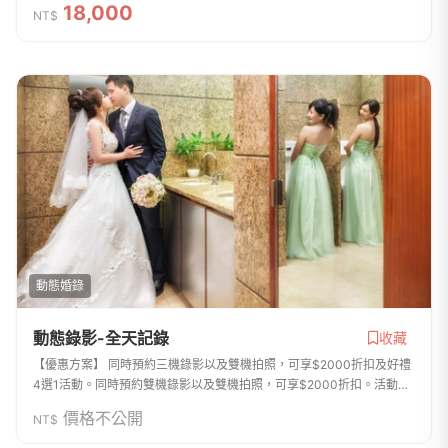
情請見官網 https://r-man.tw/activities/或方案內頁了解。如有任何問題
18,000
NT$
或【不喜歡...
動態婚錄
動態錄影-全天記錄
收藏
【優惠方案】 同時預約三機錄影以及雙機拍照，可享$2000折扣及好禮
4選1活動。同時預約雙機錄影以及雙機拍照，可享$2000折扣。活動詳
情請見官網 https://r-man.tw/activities/或方案內頁了解。如有任何問題
價格不公開
NT$
或【不喜歡...