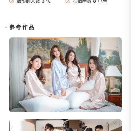
攝影師人數
3
位
拍攝時數
8
小時
參考作品