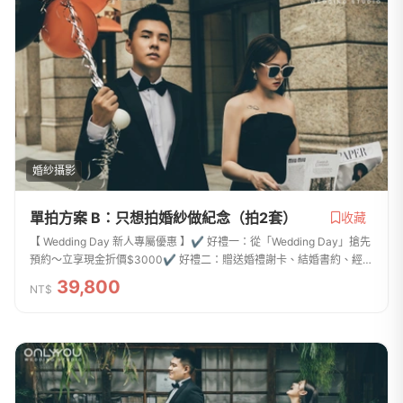
婚紗攝影
單拍方案 B：只想拍婚紗做紀念（拍2套）
收藏
【 Wedding Day 新人專屬優惠 】✔ 好禮一：從「Wedding Day」搶先
預約〜立享現金折價$3000✔ 好禮二：贈送婚禮謝卡、結婚書約、經典
桌框 （三選一）沒有宴客，只想做紀念的單拍攝方案結婚簡單拍就好，
39,800
NT$
台北拍婚紗我最...