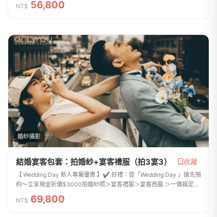
56,800
NT$
複雜的新娘精省...
婚紗攝影
結婚宴客包套：拍婚紗+宴客禮服（拍3宴3）
收藏
【 Wedding Day 新人專屬優惠 】✔ 好禮：從「Wedding Day 」搶先預
約〜立享現金折價$3000拍婚紗照＞宴客禮服＞宴客西服 ＞一價搞定包
套服務完整，妳婚禮需要的服務都在這專門給不想超支、想太累、不想
69,800
NT$
複雜的新娘精省...