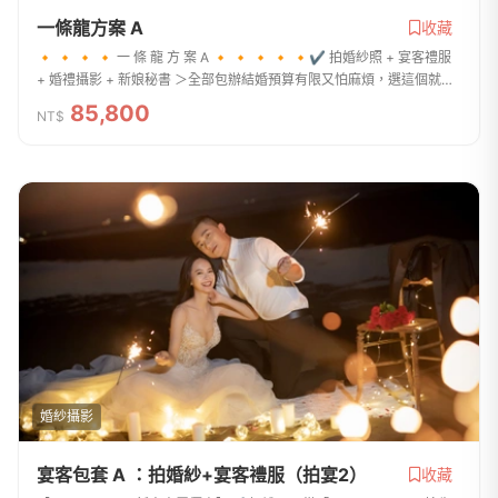
一條龍方案 A
收藏
🔸 🔸 🔸 🔸 一 條 龍 方 案 A 🔸 🔸 🔸 🔸 🔸✔ 拍婚紗照 + 宴客禮服
+ 婚禮攝影 + 新娘秘書 ＞全部包辦結婚預算有限又怕麻煩，選這個就對
了！包套服務完整，妳婚禮需要的服務都在這專門給不想超支、不想太
85,800
NT$
累、不想複雜的新娘...
婚紗攝影
宴客包套 A ：拍婚紗+宴客禮服（拍宴2）
收藏