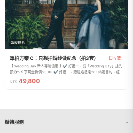
婚紗攝影
單拍方案 C：只想拍婚紗做紀念（拍3套）
收藏
【 Wedding Day 新人專屬優惠 】✔ 好禮一：從「Wedding Day」搶先
預約〜立享現金折價$3000✔ 好禮二：贈送婚禮謝卡、結婚書約、經典
桌框 （三選一）沒有宴客，只想做紀念的單拍攝方案結婚簡單拍就好，
49,800
NT$
台北拍婚紗我最...
婚禮服務