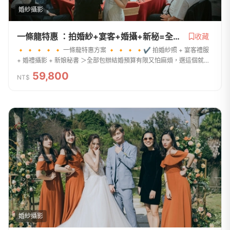
婚紗攝影
一條龍特惠 ：拍婚紗+宴客+婚攝+新秘=全包辦
收藏
🔸 🔸 🔸 🔸 🔸 一條龍特惠方案 🔸 🔸 🔸 🔸✔ 拍婚紗照 + 宴客禮服
+ 婚禮攝影 + 新娘秘書 ＞全部包辦結婚預算有限又怕麻煩，選這個就對
了！包套服務完整，妳婚禮需要的服務都在這專門給不想超支、不想太
59,800
NT$
累、不想複雜的新娘精...
婚紗攝影