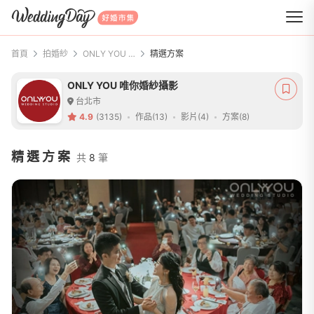
WeddingDay 好婚市集
首頁
拍婚紗
ONLY YOU 唯你婚紗攝影
精選方案
ONLY YOU 唯你婚紗攝影
台北市
4.9
(3135)
作品(13)
影片(4)
方案(8)
精選方案
共
8
筆