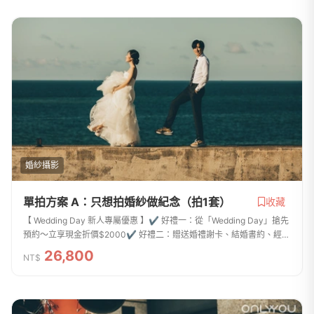
婚紗攝影
單拍方案 A：只想拍婚紗做紀念（拍1套）
收藏
【 Wedding Day 新人專屬優惠 】✔ 好禮一：從「Wedding Day」搶先
預約〜立享現金折價$2000✔ 好禮二：贈送婚禮謝卡、結婚書約、經典
桌框 （三選一）沒有宴客，只想做紀念的單拍攝方案結婚簡單拍就好，
26,800
NT$
台北拍婚紗我最...