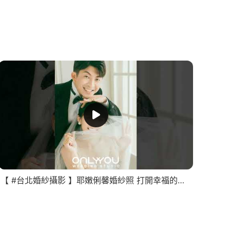
【 #台北婚紗攝影 】耶嫩俐馨婚紗照 打開幸福的起點