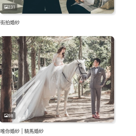
231
街拍婚紗
98
唯你婚紗 | 騎馬婚紗