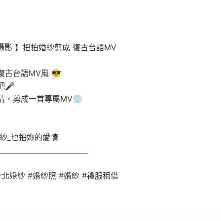
攝影 】把拍婚紗剪成 復古台語MV
古台語MV風 😎
吧🎤
情，剪成一首專屬MV💿
拍婚紗_也拍妳的愛情
__________________________
台北婚紗 #婚紗照 #婚紗 #禮服租借