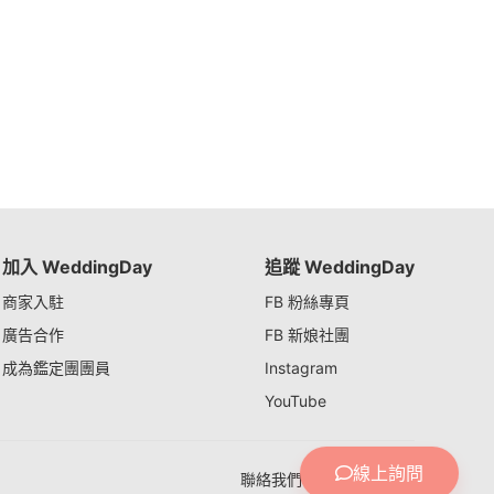
加入 WeddingDay
追蹤 WeddingDay
商家入駐
FB 粉絲專頁
廣告合作
FB 新娘社團
成為鑑定團團員
Instagram
YouTube
線上詢問
聯絡我們
隱私權政策