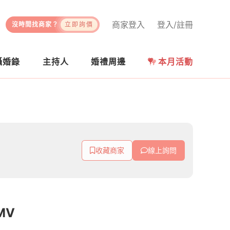
商家登入
登入/註冊
沒時間找商家？
立即詢價
攝婚錄
主持人
婚禮周邊
本月活動
收藏商家
線上詢問
MV