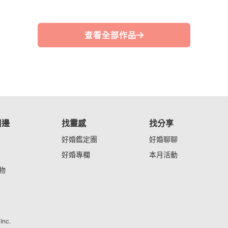
查看全部作品
周邊
找靈感
找分享
好婚鑑定團
好婚聊聊
好婚專欄
本月活動
物
nc.