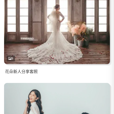
8
花朵新人分享客照