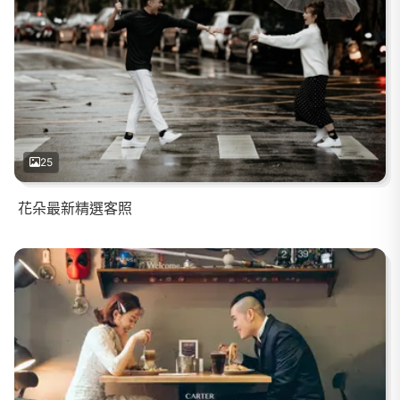
25
花朵最新精選客照