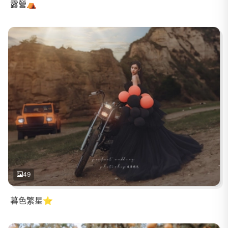
露營⛺️
49
暮色繁星⭐️