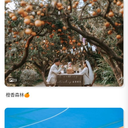
29
橙香森林🍊