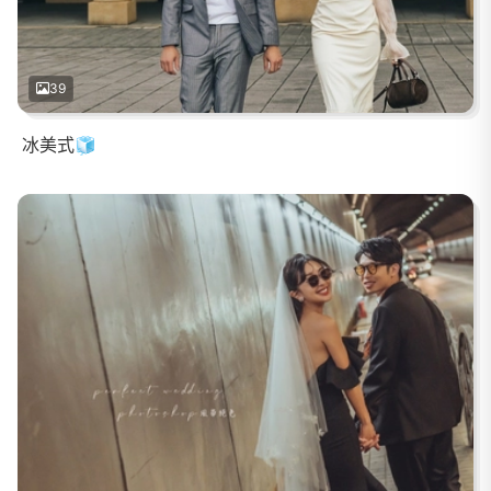
39
冰美式🧊