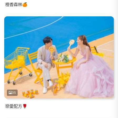
橙香森林🍊
35
戀愛配方🌹