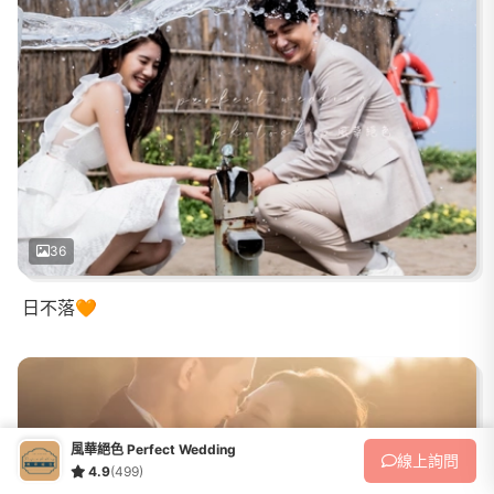
36
日不落🧡
風華絕色 Perfect Wedding
線上
詢問
4.9
(499)