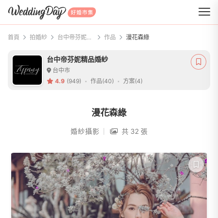
WeddingDay 好婚市集
首頁
拍婚紗
台中帝芬妮精品婚紗
作品
漫花森綠
台中帝芬妮精品婚紗
台中市
4.9
(949)
作品(40)
方案(4)
漫花森綠
婚紗攝影
共 32 張