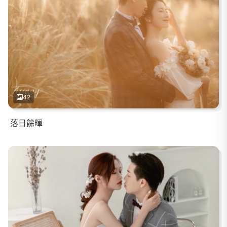
42
落日餘暉