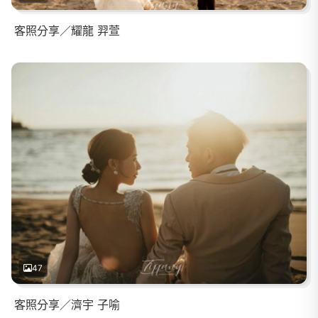
客照分享／耀龍 羿萱
47
客照分享／濟宇 子喻