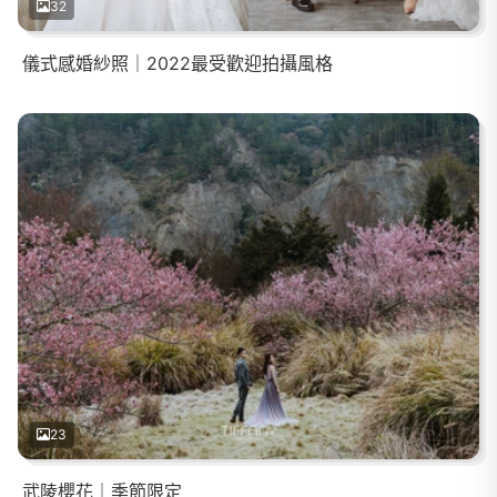
32
儀式感婚紗照｜2022最受歡迎拍攝風格
23
武陵櫻花｜季節限定