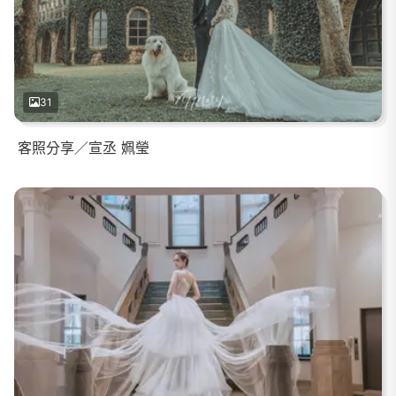
31
客照分享／宣丞 姵瑩