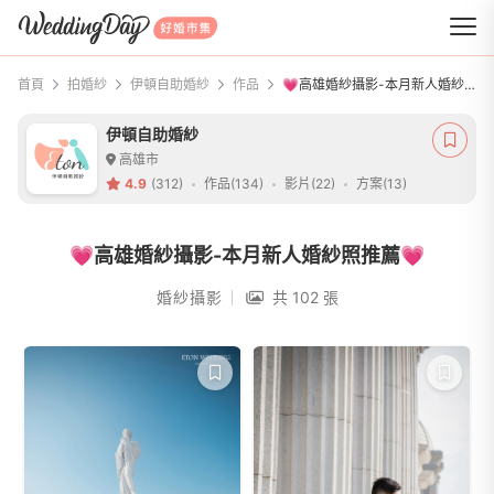
WeddingDay 好婚市集
首頁
拍婚紗
伊頓自助婚紗
作品
💗高雄婚紗攝影-本月新人婚紗照推薦💗
伊頓自助婚紗
高雄市
4.9
(312)
作品(134)
影片(22)
方案(13)
💗高雄婚紗攝影-本月新人婚紗照推薦💗
婚紗攝影
共 102 張