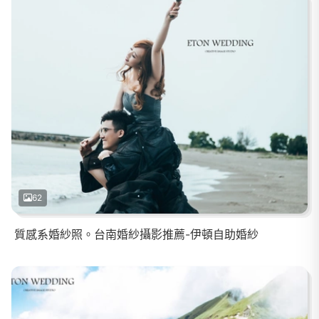
62
質感系婚紗照。台南婚紗攝影推薦-伊頓自助婚紗