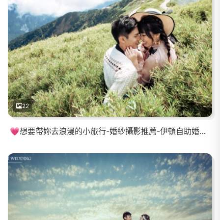
22
💗想要帶妳去浪漫的小旅行-婚紗攝影推薦-伊頓自助婚紗💗