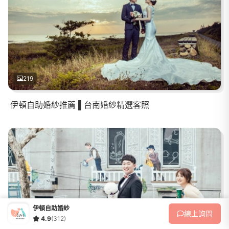
219
伊頓自助婚紗推薦 ▌台南婚紗精選客照
伊頓自助婚紗
線上
詢問
4.9
(312)