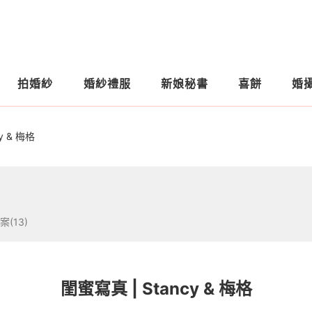
拍婚紗
婚紗禮服
新娘秘書
喜餅
婚
y & 梅格
案(13)
閨蜜寫真 | Stancy & 梅格