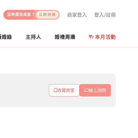
商家登入
登入/註冊
沒時間找商家？
立即詢價
攝婚錄
主持人
婚禮周邊
本月活動
收藏商家
線上詢問