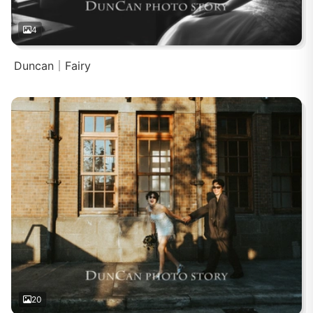
4
Duncan｜Fairy
20