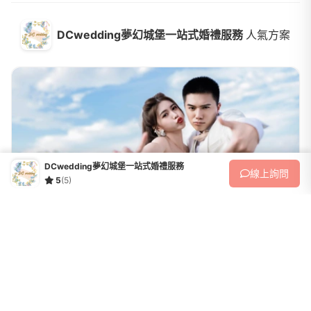
DCwedding夢幻城堡一站式婚禮服務
人氣方案
DCwedding夢幻城堡一站式婚禮服務
線上
詢問
5
(5)
婚紗攝影
經典不敗婚紗包套
收藏
經典不敗婚紗包套✨$49800✨————————💝拍攝八小時💝含造
型、車程💝新娘拍攝白紗一套💝新娘拍攝晚禮服兩套💝新郎拍攝西服基
本款兩套💝新郎/新娘專屬整體造型設計 ✨ 宴客當天🎀新娘手工白紗一
49,800
NT$
套🎀新娘手工晚禮服兩套🎀新娘蕾絲手...