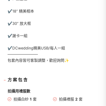
✔️18” 精美相本
✔️30” 放大框
✔️謝卡一組
✔️DCwedding精美USB/每人一組
————————
包套內容皆可客製調整，歡迎詢問✨
方案包含
拍攝用禮服數
拍攝白紗
1
套
拍攝禮服
2
套