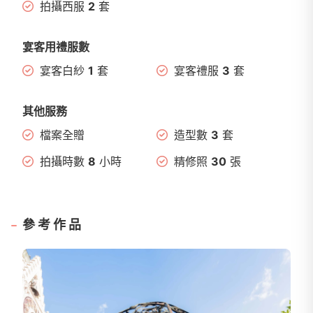
拍攝西服
2
套
宴客用禮服數
宴客白紗
1
套
宴客禮服
3
套
其他服務
檔案全贈
造型數
3
套
拍攝時數
8
小時
精修照
30
張
參考作品