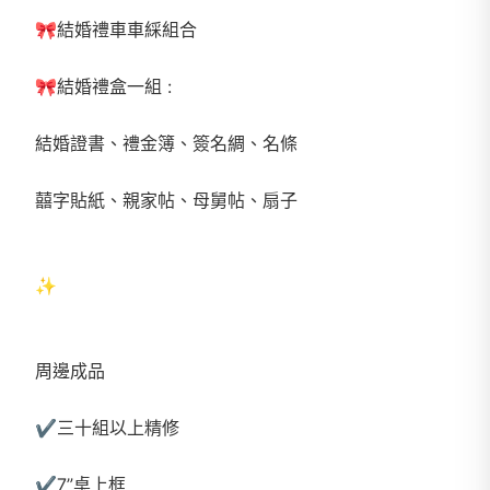
🎀結婚禮車車綵組合
🎀結婚禮盒一組 :
結婚證書、禮金簿、簽名綢、名條
囍字貼紙、親家帖、母舅帖、扇子
✨
周邊成品
✔️三十組以上精修
✔️7”桌上框