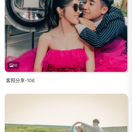
10
客照分享-106