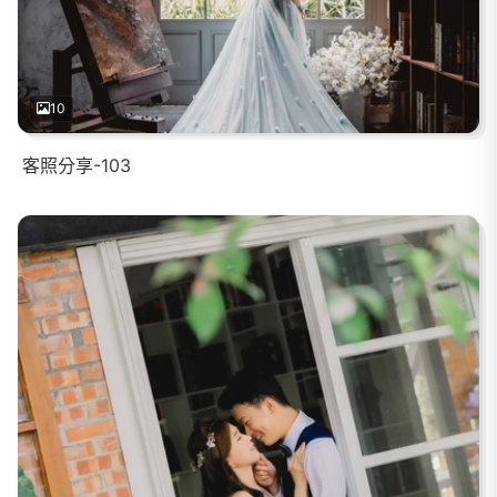
10
客照分享-103