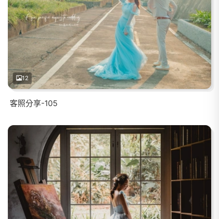
12
客照分享-105