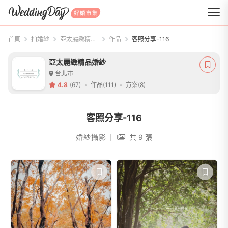
WeddingDay 好婚市集
首頁
拍婚紗
亞太麗緻精品婚紗
作品
客照分享-116
亞太麗緻精品婚紗
台北市
4.8
(67)
作品(111)
方案(8)
客照分享-116
婚紗攝影
共 9 張