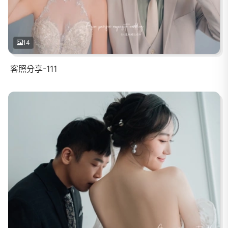
14
客照分享-111