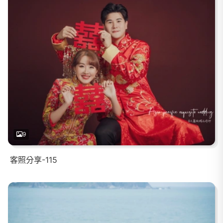
9
客照分享-115