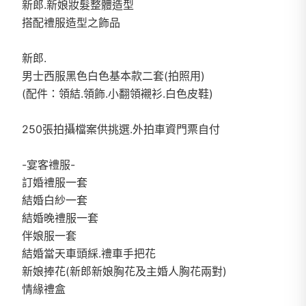
新郎.新娘妝髮整體造型
搭配禮服造型之飾品
新郎.
男士西服黑色白色基本款二套(拍照用)
(配件：領結.領飾.小翻領襯衫.白色皮鞋)
250張拍攝檔案供挑選.外拍車資門票自付
-宴客禮服-
訂婚禮服一套
結婚白紗一套
結婚晚禮服一套
伴娘服一套
結婚當天車頭綵.禮車手把花
新娘捧花(新郎新娘胸花及主婚人胸花兩對)
情緣禮盒