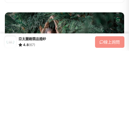
亞太麗緻精品婚紗
線上
詢問
4.8
(67)
婚紗攝影
小資單拍攝影方案
收藏
《3樓影室。全新體驗》為了讓新人有更多的風格選擇,全新的陽光攝影
棚,讓新人有更多拍攝的選擇,讓影像呈現不同的效果.-單拍攝影-8X11吋
相片16組(滿版輸出中切淋膜UV處理)8X11吋水晶相本一本(8張內頁）
19,800
NT$
12X18吋放大照片...