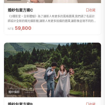
婚紗包套方案C
收藏
《3樓影室。全新體驗》為了讓新人有更多的風格選擇,我們請了名設計
師設計全新的陽光攝影棚,讓新人有更多拍攝的選擇,讓影像呈現不同的效
果.-攝影成品-12X12吋相片26組(韓式精品相本一體中切相本)20X24吋
59,800
NT$
放大照片一張(...
婚紗攝影
婚紗包套方案B
收藏