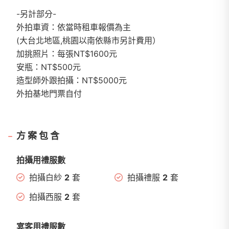
-另計部分-
外拍車資：依當時租車報價為主
(大台北地區,桃園以南依縣市另計費用）
加挑照片：每張NT$1600元
安瓶：NT$500元
造型師外跟拍攝：NT$5000元
外拍基地門票自付
方案包含
拍攝用禮服數
拍攝白紗
2
套
拍攝禮服
2
套
拍攝西服
2
套
宴客用禮服數