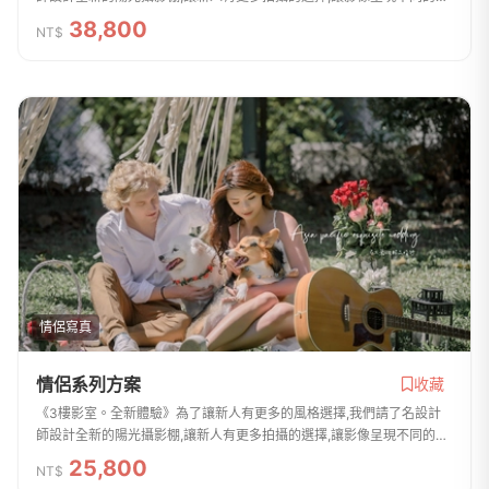
果.-攝影成品-8X11吋相片20組(精緻水晶一體中切相本)24吋放大照片一
38,800
NT$
張(油畫處理...
情侶寫真
情侶系列方案
收藏
《3樓影室。全新體驗》為了讓新人有更多的風格選擇,我們請了名設計
師設計全新的陽光攝影棚,讓新人有更多拍攝的選擇,讓影像呈現不同的效
果.-單拍攝影-8X11吋相片18組(滿版輸出中切淋膜UV處理)8X11吋水晶
25,800
NT$
相本一本(10張...