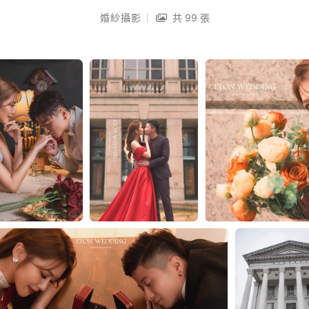
婚紗攝影
共 99 張