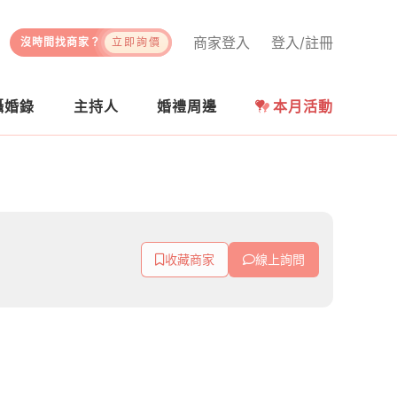
商家登入
登入/註冊
沒時間找商家？
立即詢價
攝婚錄
主持人
婚禮周邊
本月活動
收藏商家
線上詢問