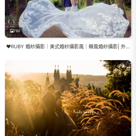
780
❤️RUBY 婚紗攝影｜美式婚紗攝影風｜韓風婚紗攝影| 外拍景點推薦