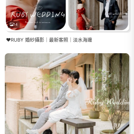
14
❤️RUBY 婚紗攝影｜最新客照｜淡水海邊