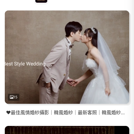
15
❤️最佳風情婚紗攝影｜韓風婚紗｜最新客照｜韓風婚紗照｜韓風內景婚紗