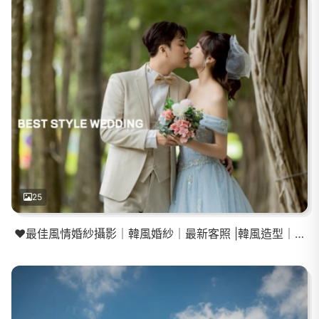
25
❤️最佳風情婚紗攝影｜韓風婚紗｜最新客照 |韓風造型｜大同大學婚紗