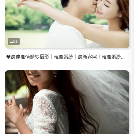
28
❤️最佳風情婚紗攝影｜韓風婚紗｜最新客照｜韓風婚紗照｜新娘秘書