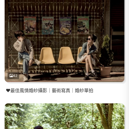
42
❤️最佳風情婚紗攝影｜藝術寫真｜婚紗單拍