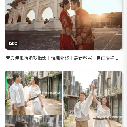
32
❤️最佳風情婚紗攝影｜韓風婚紗｜最新客照｜自由廣場｜員山飯店