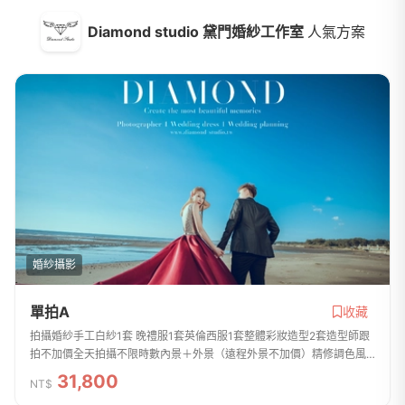
Diamond studio 黛門婚紗工作室
人氣方案
婚紗攝影
單拍A
收藏
拍攝婚紗手工白紗1套 晚禮服1套英倫西服1套整體彩妝造型2套造型師跟
拍不加價全天拍攝不限時數內景＋外景（遠程外景不加價）精修調色風
格檔20張未修調色風格檔全檔Diamond studio 專屬隨身碟
31,800
NT$