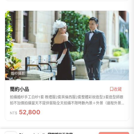
婚紗攝影
簡約小品
收藏
拍攝婚紗手工白紗1套 晚禮服2套英倫西服2套整體彩妝造型3套造型師跟
拍不加價拍攝當天不提供餐點全天拍攝不限時數內景＋外景（遠程外景
不加價）結婚宴客白紗1套 晚禮服3套結婚禮盒設計款結婚捧花新人、主
52,800
NT$
婚人胸花車頭...