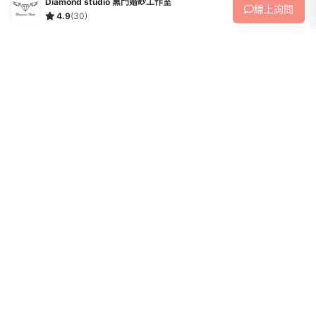
Diamond studio 黛門婚紗工作室
線上
詢問
4.9
(30)
婚紗攝影
完美婚紗組-專屬客製
收藏
拍攝婚紗手工白紗2套 晚禮服2套英倫西服2套整體彩妝造型4套造型師跟
拍不加價婚紗外拍車1天(台北-新竹)拍攝當天不提供餐點全天拍攝不限時
數內景＋外景（遠程外景不加價）伴娘服Ｘ2結婚宴客白紗1套 晚禮服4
68,800
NT$
套結婚禮盒...
查看全部方案