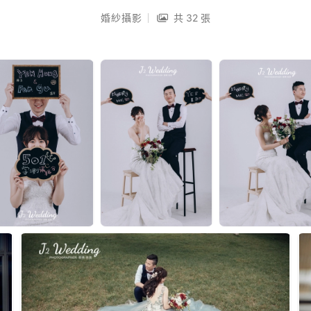
婚紗攝影
共 32 張