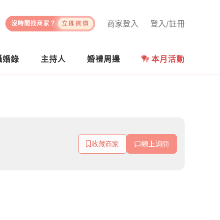
商家登入
登入/註冊
沒時間找商家？
立即詢價
攝婚錄
主持人
婚禮周邊
本月活動
收藏商家
線上詢問