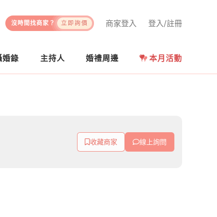
商家登入
登入/註冊
沒時間找商家？
立即詢價
攝婚錄
主持人
婚禮周邊
本月活動
收藏商家
線上詢問