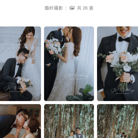
婚紗攝影
共 26 張