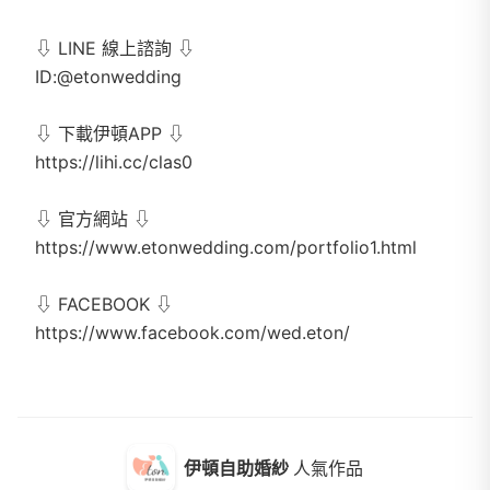
⇩ LINE 線上諮詢 ⇩
ID:@etonwedding
⇩ 下載伊頓APP ⇩
https://lihi.cc/clas0
⇩ 官方網站 ⇩
https://www.etonwedding.com/portfolio1.html
⇩ FACEBOOK ⇩
https://www.facebook.com/wed.eton/
伊頓自助婚紗
人氣作品