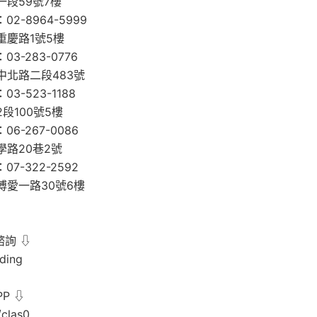
段59號7樓
2-8964-5999
重慶路1號5樓
3-283-0776
中北路二段483號
3-523-1188
段100號5樓
6-267-0086
學路20巷2號
7-322-2592
博愛一路30號6樓
諮詢 ⇩
ding
P ⇩
c/clas0