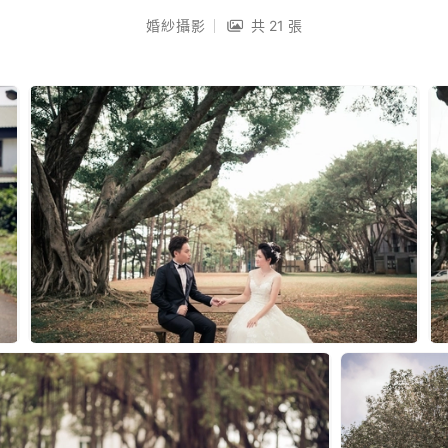
婚紗攝影
共 21 張