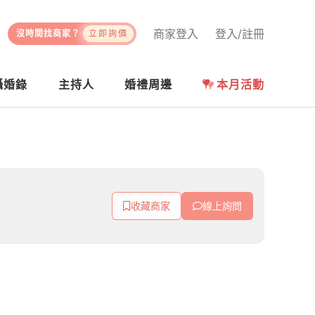
商家登入
登入/註冊
沒時間找商家？
立即詢價
攝婚錄
主持人
婚禮周邊
本月活動
收藏商家
線上詢問