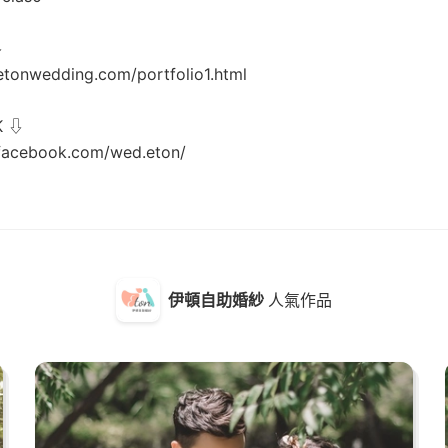
⇩
etonwedding.com/portfolio1.html
K ⇩
facebook.com/wed.eton/
伊頓自助婚紗
人氣作品