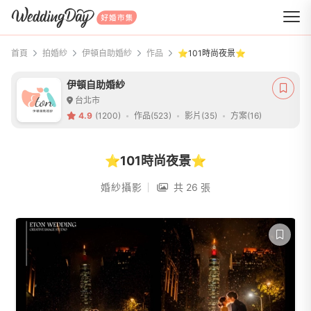
WeddingDay 好婚市集
首頁
拍婚紗
伊頓自助婚紗
作品
⭐101時尚夜景⭐
伊頓自助婚紗
台北市
4.9
(1200)
作品(523)
影片(35)
方案(16)
⭐101時尚夜景⭐
婚紗攝影
共 26 張