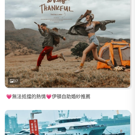
37
💗無法抵擋的熱情💗伊頓自助婚紗推薦