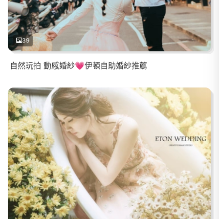
39
自然玩拍 動感婚紗💗伊頓自助婚紗推薦