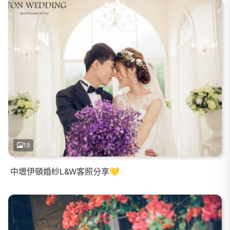
19
中壢伊頓婚紗L&W客照分享💛