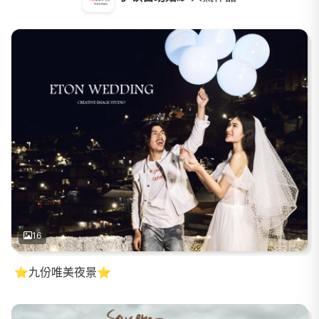
16
⭐九份唯美夜景⭐