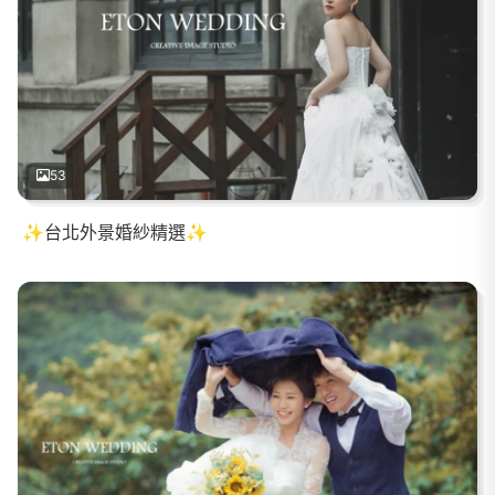
53
✨台北外景婚紗精選✨