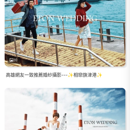
20
高雄網友一致推薦婚紗攝影---✨相戀旗津港✨