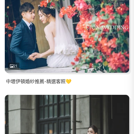
21
中壢伊頓婚紗推薦-精選客照💛