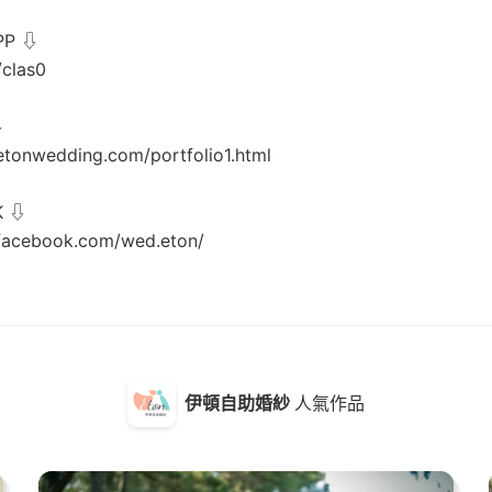
P ⇩
c/clas0
⇩
etonwedding.com/portfolio1.html
K ⇩
facebook.com/wed.eton/
伊頓自助婚紗
人氣作品