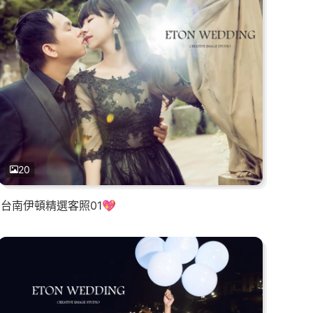
20
台南伊頓精選客照01💖