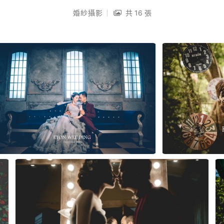
婚紗攝影
共 16 張