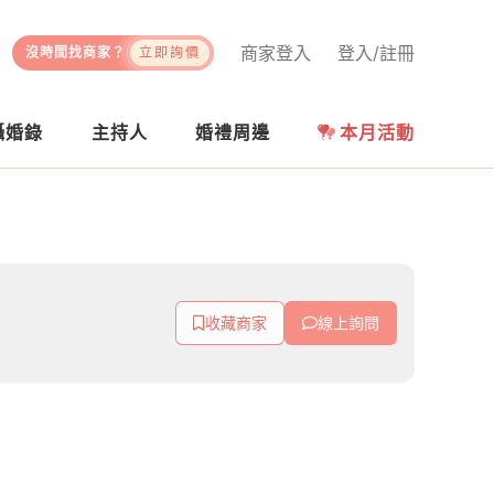
商家登入
登入/註冊
沒時間找商家？
立即詢價
攝婚錄
主持人
婚禮周邊
本月活動
收藏商家
線上詢問