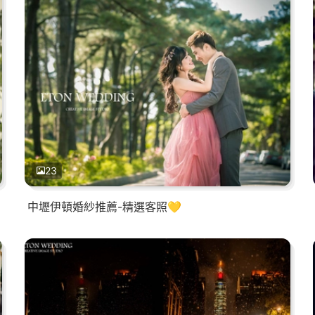
23
中壢伊頓婚紗推薦-精選客照💛