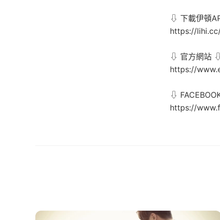
⇩ 下載伊頓AP
https://lihi.c
⇩ 官方網站 
https://www.
⇩ FACEBOO
https://www.