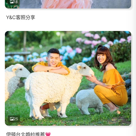
18
Y&C客照分享
25
伊頓台北婚紗推薦💗