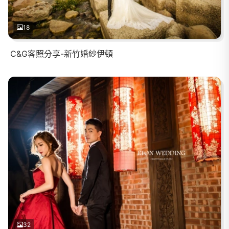
18
C&G客照分享-新竹婚紗伊頓
32