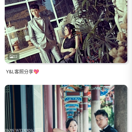
22
Y&L客照分享💖