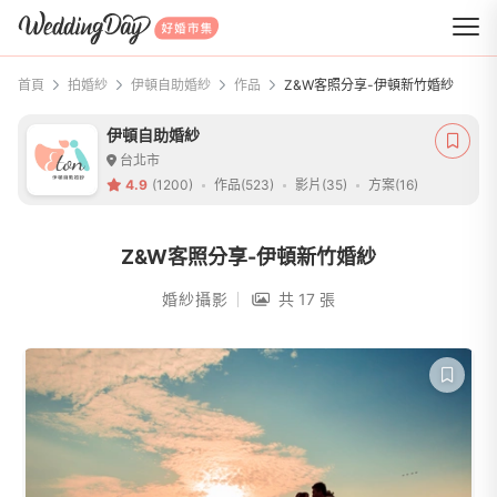
WeddingDay 好婚市集
首頁
拍婚紗
伊頓自助婚紗
作品
Z&W客照分享-伊頓新竹婚紗
伊頓自助婚紗
台北市
4.9
(1200)
作品(523)
影片(35)
方案(16)
Z&W客照分享-伊頓新竹婚紗
婚紗攝影
共 17 張