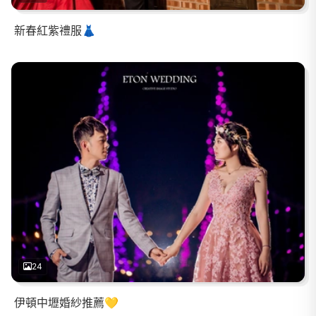
新春紅紫禮服👗
24
伊頓中壢婚紗推薦💛