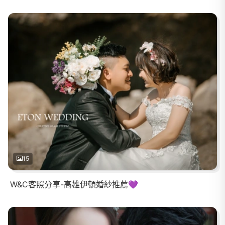
15
W&C客照分享-高雄伊頓婚紗推薦💜