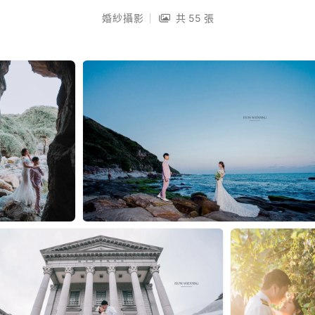
婚紗攝影
共 55 張