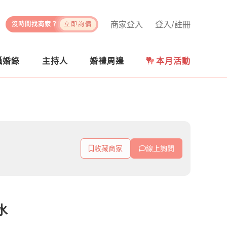
商家登入
登入/註冊
沒時間找商家？
立即詢價
攝婚錄
主持人
婚禮周邊
本月活動
收藏商家
線上詢問
水