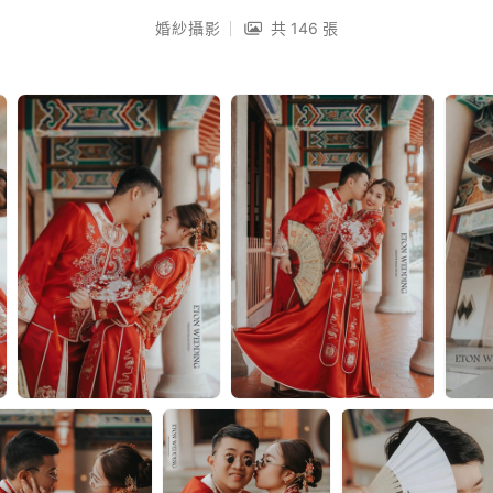
婚紗攝影
共 146 張