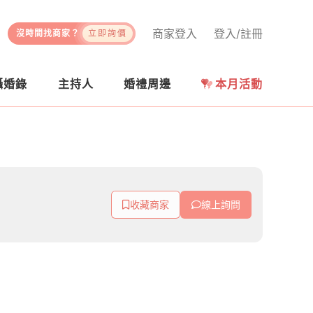
商家登入
登入/註冊
沒時間找商家？
立即詢價
攝婚錄
主持人
婚禮周邊
本月活動
收藏商家
線上詢問