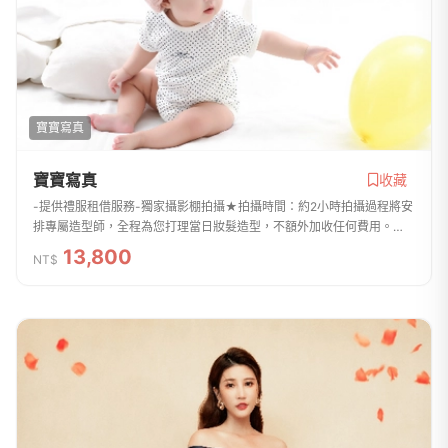
寶寶寫真
寶寶寫真
收藏
-提供禮服租借服務-獨家攝影棚拍攝★拍攝時間：約2小時拍攝過程將安
排專屬造型師，全程為您打理當日妝髮造型，不額外加收任何費用。★
拍照禮服 *寶寶禮服2套*特色寶寶便服2套（需自備）★拍攝成品*30組
13,800
NT$
照片入本不精修*...