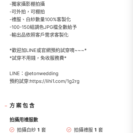
-獨家攝影棚拍攝
-可外拍，可棚拍
-禮服、白紗數量100%客製化
-100-150組調色JPG檔全數給予
-輸出品依照客戶需求客製化
*歡迎加LINE或官網預約試穿唷~~~*
*試穿不用錢，免收服務費*
LINE：@etonwedding
預約試穿:https://lihi1.com/1g2rg
方案包含
拍攝用禮服數
拍攝白紗
1
套
拍攝禮服
1
套