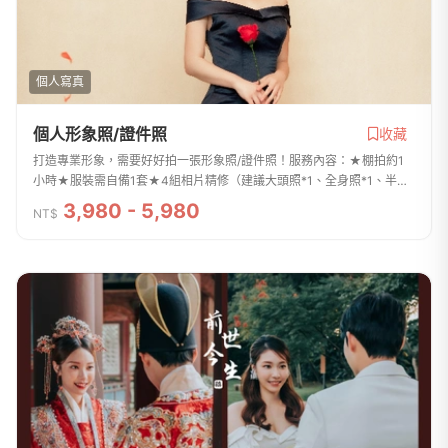
個人寫真
個人形象照/證件照
收藏
打造專業形象，需要好好拍一張形象照/證件照！服務內容：★棚拍約1
小時★服裝需自備1套★4組相片精修（建議大頭照*1、全身照*1、半身
照*1、坐姿照*1）★2*3照片2張（證件照使用）**可加購造型妝髮**任
3,980 - 5,980
NT$
何疑問或預約LINE：...