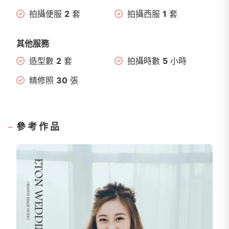
拍攝便服
2
套
拍攝西服
1
套
其他服務
造型數
2
套
拍攝時數
5
小時
精修照
30
張
參考作品