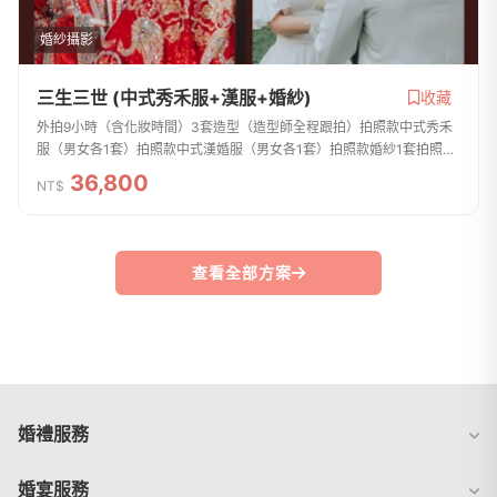
婚紗攝影
三生三世 (中式秀禾服+漢服+婚紗)
收藏
外拍9小時（含化妝時間）3套造型（造型師全程跟拍）拍照款中式秀禾
服（男女各1套）拍照款中式漢婚服（男女各1套）拍照款婚紗1套拍照款
男生西服1套30組精修JPG電子檔拍攝檔由攝影師親自調色全檔贈送
36,800
NT$
21x21蝴蝶故事書 1...
查看全部方案
婚禮服務
婚宴服務