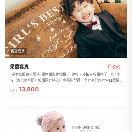
寶寶寫真
兒童寫真
收藏
-提供禮服租借服務-獨家攝影棚拍攝-可棚拍，外拍★拍攝時間：約4小
時（含化妝時間）拍攝過程將安排專屬造型師，全程為您打理當日妝髮
造型，不額外加收任何費用。★造型與妝髮拍攝4套造型，記錄孩子們天
13,800
NT$
真可愛的模樣★拍...