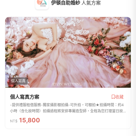
伊頓自助婚紗
人氣方案
個人寫真
個人寫真方案
收藏
-提供禮服租借服務-獨家攝影棚拍攝-可外拍，可棚拍★拍攝時間：約4
小時（含化妝時間）拍攝過程將安排專屬造型師，全程為您打理當日妝
髮造型，不額外加收任何費用。★造型與妝髮3套造型整體搭配，打造完
15,800
NT$
美視覺效果。★拍...