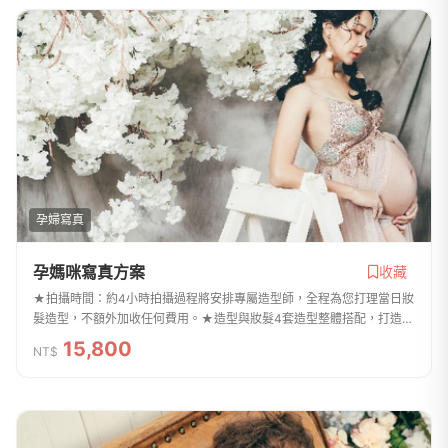
孕婦寫真
孕媽咪寫真方案
收藏
★拍攝時間：約4小時拍攝過程將安排專屬造型師，全程為您打理當日妝
髮造型，不額外加收任何費用。★造型與妝髮4套造型整體搭配，打造完
美視覺效果。★拍照禮服 *3套孕媽咪禮服*贈送便服拍攝1套（需自備）
15,800
NT$
★拍攝成品1.30...