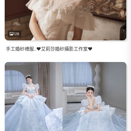
128
手工婚紗禮服..❤️艾莉莎婚紗攝影工作室❤️