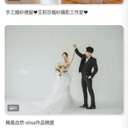
手工婚紗禮服❤️艾莉莎婚紗攝影工作室❤️
80
韓風自然-elisa作品精選