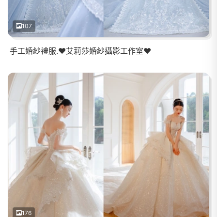
107
手工婚紗禮服.❤️艾莉莎婚紗攝影工作室❤️
176