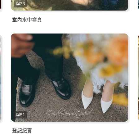
23
室內水中寫真
51
登記紀實