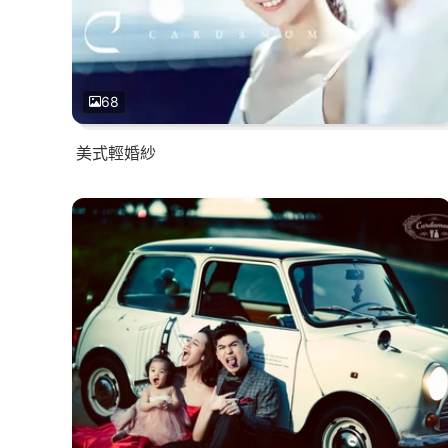
68
美式輕婚紗