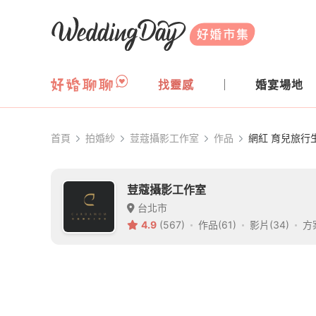
WeddingDay 好婚市集
找靈感
婚宴場地
首頁
拍婚紗
荳蔻攝影工作室
作品
網紅 育兒旅行生
荳蔻攝影工作室
台北市
4.9
(567)
作品(61)
影片(34)
方案