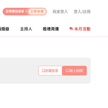
商家登入
登入/註冊
沒時間找商家？
立即詢價
攝婚錄
主持人
婚禮周邊
本月活動
收藏商家
線上詢問