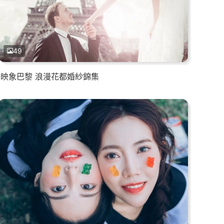
49
映象巴黎 浪漫花都婚紗錦集