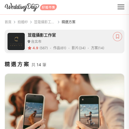
WeddingDay 好婚市集
首頁
拍婚紗
荳蔻攝影工作室
精選方案
荳蔻攝影工作室
台北市
4.9
(567)
作品(61)
影片(34)
方案(14)
精選方案
共
14
筆