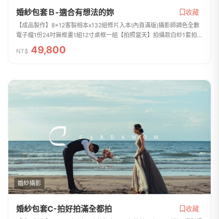
婚紗包套Ｂ-適合有想法的妳
收藏
【成品製作】8x12客製相本x132組修片入本(內頁滿版)攝影師調色全數
電子檔1份24吋無框畫1組12寸桌框一組【拍照當天】拍攝款白紗1套拍攝
款晚禮服1套拍攝便服1套西服1套整體彩妝造型3組8小時拍攝(不含開妝
49,800
NT$
時間)包含內景...
婚紗攝影
婚紗包套C-拍好拍滿全都拍
收藏