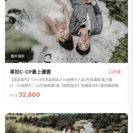
婚紗攝影
單拍C-CP最上優選
收藏
【成品製作】12x12吋水晶相本x120組修片入本(內頁滿版)電子檔
x1（20組照片）24吋無框畫1組【拍照當天】拍攝款白紗1套拍攝款晚禮
服1套西服1套整體彩妝造型2組6小時拍攝包含內景攝影棚+外景的拍攝婚
32,800
NT$
紗拍攝道具免費租借