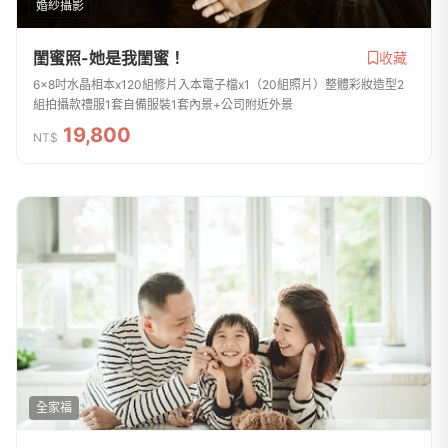
婚紗攝影
閨蜜照-她是我閨蜜！
收藏
6x8吋水晶相本x120組修片入本電子檔x1（20組照片）整體彩妝造型2
組拍攝款禮服1套自備服裝1套內景+公司附近外景
19,800
NT$
全家福