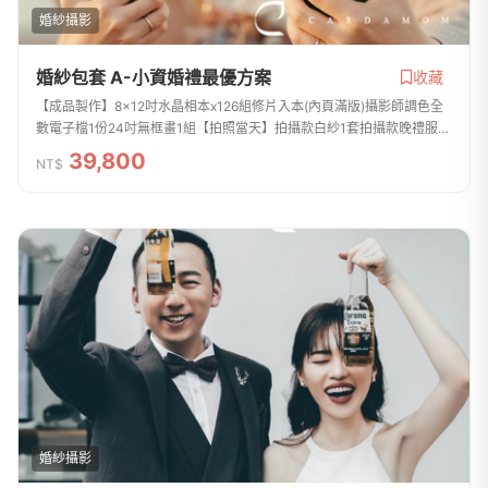
婚紗攝影
婚紗包套 A-小資婚禮最優方案
收藏
【成品製作】8x12吋水晶相本x126組修片入本(內頁滿版)攝影師調色全
數電子檔1份24吋無框畫1組【拍照當天】拍攝款白紗1套拍攝款晚禮服1
套西服1套整體彩妝造型2組6小時拍攝(不含開妝時間）包含內景攝影棚
39,800
NT$
+外景的拍攝婚...
婚紗攝影