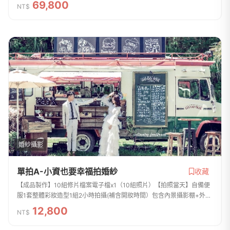
69,800
NT$
+外景的拍攝...
婚紗攝影
單拍A-小資也要幸福拍婚紗
收藏
【成品製作】10組修片檔案電子檔x1（10組照片）【拍照當天】自備便
服1套整體彩妝造型1組2小時拍攝(補含開妝時間）包含內景攝影棚+外景
的拍攝
12,800
NT$