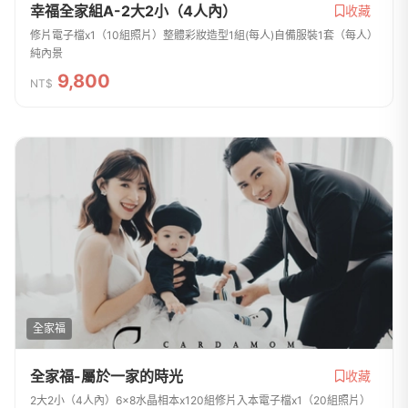
幸福全家組A-2大2小（4人內）
收藏
修片電子檔x1（10組照片）整體彩妝造型1組(每人)自備服裝1套（每人）
純內景
9,800
NT$
全家福
全家福-屬於一家的時光
收藏
2大2小（4人內）6x8水晶相本x120組修片入本電子檔x1（20組照片）