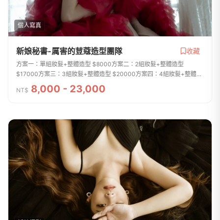
個人寫真
新娘秘書-厲害的荳蔻造型團隊
收藏
方案一：單組妝髮+整體造型 $8000方案二：2組妝髮+整體造型
$17000方案三：3組妝髮+整體造型 $20000方案四：4組妝髮+整體造
型 $23000注意事項1.試妝注意事項 新娘如需試妝，酌收$2000試妝費
8,000 - 23,000
NT$
2.方案一...