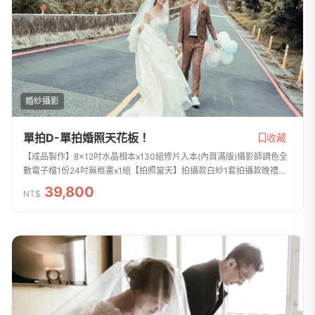
婚紗攝影
單拍D-單拍婚照天花板！
收藏
【成品製作】8x12吋水晶相本x130組修片入本(內頁滿版)攝影師調色全
數電子檔1份24吋無框畫x1組【拍照當天】拍攝款白紗1套拍攝款晚禮服2
套西服1套整體彩妝造型3組8小時拍攝包含內景攝影棚+外景的拍攝婚紗
39,800
NT$
拍攝道具免費...