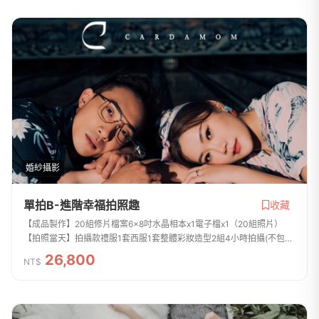
婚紗攝影
單拍B-進階幸福拍照趣
收藏
【成品製作】20組修片檔案6x8吋水晶相本x1電子檔x1（20組照片）
【拍照當天】拍攝款禮服1套西服1套整體彩妝造型2組4小時拍攝(不包含
化妝時間)包含內景攝影棚+外景的拍攝
26,800
NT$