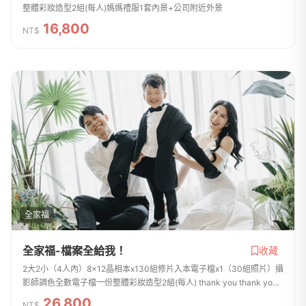
整體彩妝造型2組(每人)媽媽禮服1套內景+公司附近外景
16,800
NT$
全家福
全家福-檔案全給我！
收藏
2大2小（4人內）8x12晶相本x130組修片入本電子檔x1（30組照片）攝
影師調色全數電子檔一份整體彩妝造型2組(每人) thank you thank you
媽媽禮服1套內景+公司附近外景
26,800
NT$