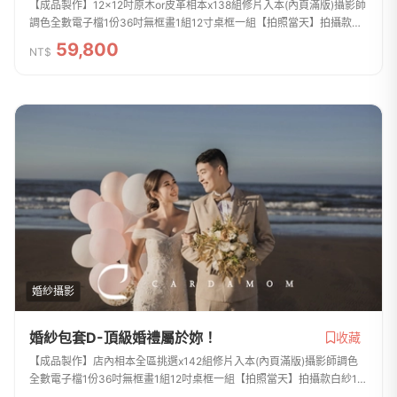
【成品製作】12x12吋原木or皮革相本x138組修片入本(內頁滿版)攝影師
調色全數電子檔1份36吋無框畫1組12寸桌框一組【拍照當天】拍攝款白
紗1套拍攝款晚禮服3套西服1套整體彩妝造型3組8小時拍攝包含內景攝
59,800
NT$
影棚+外景的拍...
婚紗攝影
婚紗包套D-頂級婚禮屬於妳！
收藏
【成品製作】店內相本全區挑選x142組修片入本(內頁滿版)攝影師調色
全數電子檔1份36吋無框畫1組12吋桌框一組【拍照當天】拍攝款白紗1套
拍攝款晚禮服2套西服1套整體彩妝造型3組拍攝不限時數包含內景攝影棚