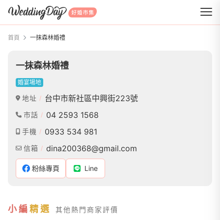
WeddingDay 好婚市集
首頁
一抹森林婚禮
一抹森林婚禮
婚宴場地
台中市新社區中興街223號
地址
04 2593 1568
市話
0933 534 981
手機
dina200368@gmail.com
信箱
粉絲專頁
Line
小編
精選
其他熱門商家評價