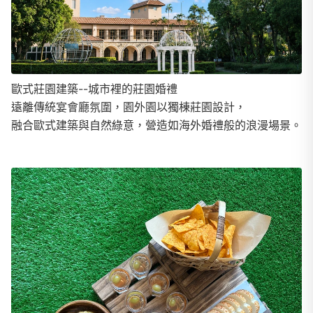
歐式莊園建築--城市裡的莊園婚禮
遠離傳統宴會廳氛圍，園外園以獨棟莊園設計，
融合歐式建築與自然綠意，營造如海外婚禮般的浪漫場景。