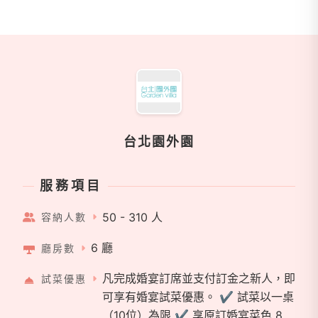
商家資訊
台北園外園
服務項目
50 - 310 人
容納人數
6 廳
廳房數
凡完成婚宴訂席並支付訂金之新人，即
試菜優惠
可享有婚宴試菜優惠。 ✔ 試菜以一桌
（10位）為限 ✔ 享原訂婚宴菜色 8