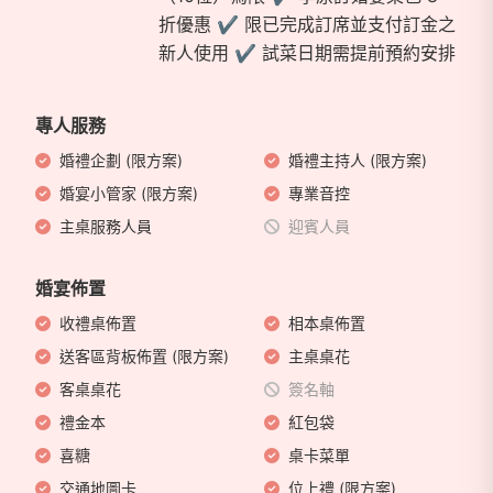
折優惠 ✔ 限已完成訂席並支付訂金之
新人使用 ✔ 試菜日期需提前預約安排
專人服務
婚禮企劃 (限方案)
婚禮主持人 (限方案)
婚宴小管家 (限方案)
專業音控
主桌服務人員
迎賓人員
婚宴佈置
收禮桌佈置
相本桌佈置
送客區背板佈置 (限方案)
主桌桌花
客桌桌花
簽名軸
禮金本
紅包袋
喜糖
桌卡菜單
交通地圖卡
位上禮 (限方案)