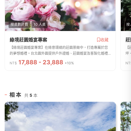
按桌數計費
10 人桌
按
綠境莊園婚宴專案
莊
收藏
【綠境莊園婚宴專案】在綠意環繞的莊園景緻中，打造專屬於您
【
的夢想婚禮。台北園外園提供戶外證婚、莊園婚宴及客製化婚禮
坪
服務，結合五星級團隊與細緻款待，陪伴新人完成每一個重要時
無
17,888 - 23,888
NT$
+10%
NT
刻。｜專案禮遇｜✓ 戶外證婚儀式優...
規
相本
共
5
本