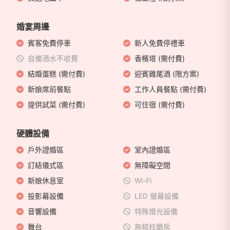
婚宴周邊
賓客免費停車
新人免費停禮車
自備酒水不收費
香檳塔 (需付費)
結婚蛋糕 (需付費)
迎賓雞尾酒 (限方案)
新娘席前餐點
工作人員餐點 (需付費)
提供試菜 (需付費)
可住宿 (需付費)
硬體設備
戶外證婚區
室內證婚區
訂結儀式區
無障礙空間
新娘休息室
Wi-Fi
投影幕設備
LED 螢幕設備
音響設備
特殊燈光設備
舞台
無樑柱廳房