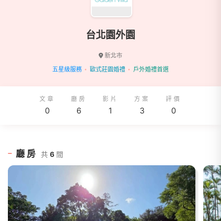
台北園外園
新北市
五星級服務
歐式莊園婚禮
戶外婚禮首選
文章
廳房
影片
方案
評價
0
6
1
3
0
廳房
共
6
間