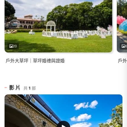
20
6
戶外大草坪｜草坪婚禮與證婚
戶外
影片
共
1
部