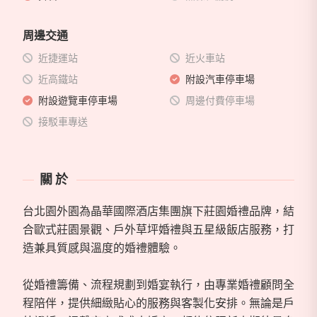
周邊交通
近捷運站
近火車站
近高鐵站
附設汽車停車場
附設遊覽車停車場
周邊付費停車場
接駁車專送
關於
台北園外園為晶華國際酒店集團旗下莊園婚禮品牌，結
合歐式莊園景觀、戶外草坪婚禮與五星級飯店服務，打
造兼具質感與溫度的婚禮體驗。
從婚禮籌備、流程規劃到婚宴執行，由專業婚禮顧問全
程陪伴，提供細緻貼心的服務與客製化安排。無論是戶