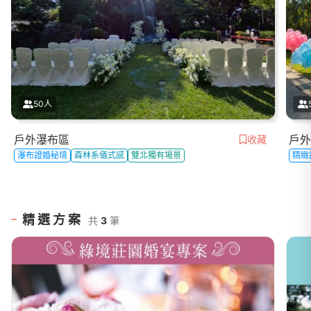
50人
戶外瀑布區
戶外
收藏
瀑布證婚秘境
森林系儀式感
雙北獨有場景
精緻
精選方案
共
3
筆