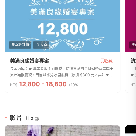
按桌數計費
10 人桌
按
美滿良緣婚宴專案
約
收藏
包套內容：★ 專業星級主廚團隊，精選多國創意料理婚宴美饌★
【
果汁無限暢飲，自備酒水免收開瓶費（原價 $300 元／桌）★ 每
★
桌贈送高級紅酒 1 瓶（每席加價 300 可升級威士忌暢飲）★ 主桌
每
12,800 - 18,800
NT$
+10%
NT
佈置 / 時尚拱門 / 紅毯走道 /...
桌佈
影片
共
2
部