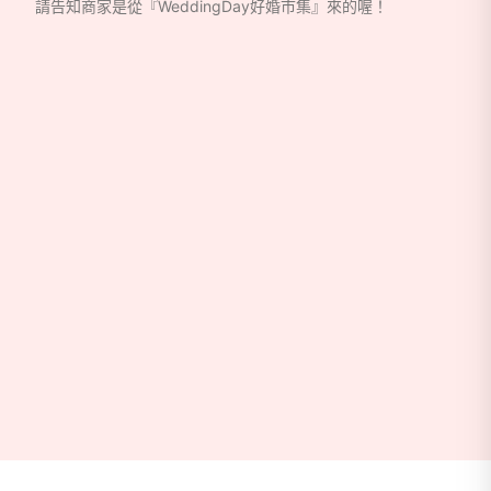
請告知商家是從『WeddingDay好婚市集』來的喔！