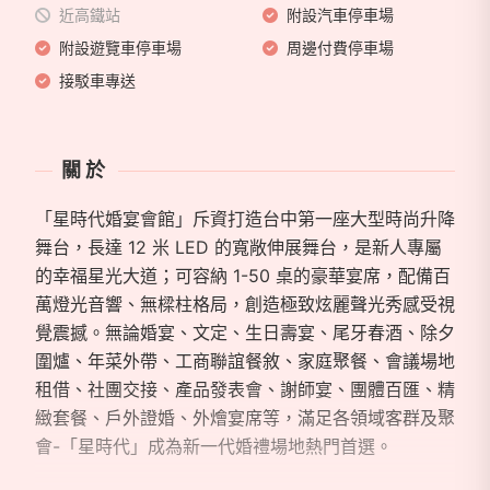
近高鐵站
附設汽車停車場
附設遊覽車停車場
周邊付費停車場
接駁車專送
關於
「星時代婚宴會館」斥資打造台中第一座大型時尚升降
舞台，長達 12 米 LED 的寬敞伸展舞台，是新人專屬
的幸福星光大道；可容納 1-50 桌的豪華宴席，配備百
萬燈光音響、無樑柱格局，創造極致炫麗聲光秀感受視
覺震撼。無論婚宴、文定、生日壽宴、尾牙春酒、除夕
圍爐、年菜外帶、工商聯誼餐敘、家庭聚餐、會議場地
租借、社團交接、產品發表會、謝師宴、團體百匯、精
緻套餐、戶外證婚、外燴宴席等，滿足各領域客群及聚
會-「星時代」成為新一代婚禮場地熱門首選。