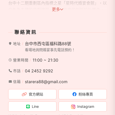
台中十二期重劃區內指標之星「星時代婚宴會館」，以
更多
白色為主調的星型建築，13 米挑高的創新設計概念，
呈現純潔神聖的藝術氛圍，夜間燈光照射對應建築星型
陵角變化，展現另種魅力風情。為即將步入禮堂的新人
提供量身打造體驗方案，提供全方位婚宴專業諮詢與服
聯絡資訊
務；絕美浪漫的宴會場地，百萬音響、豪華舞台、專業
企劃、滿足新人婚宴流程的種種需求。
台中市西屯區福科路88號
地址
看場地詢問婚宴事先電話預約！
特聘「國際中餐宴席御廚團隊」展現創意巧思，將豪華
11:00 ~ 21:30
營業時間
海鮮宴席，融合無國界料理手法，呈現精彩可期的星級
美味；掌握美味的精髓，自信呈上每一道精彩之作，就
04 2452 9292
市話
是為了讓每位前來的貴賓得以享受舒適尊榮星級禮遇。
starera88@gmail.com
信箱
除了婚宴桌菜 , 星時代也提供精緻套餐、5 人合菜、多
樣單點等多種選擇，三五好友亦能享受金牌廚師現場烹
官方網站
粉絲專頁
調的美味佳餚。
Line
Instagram