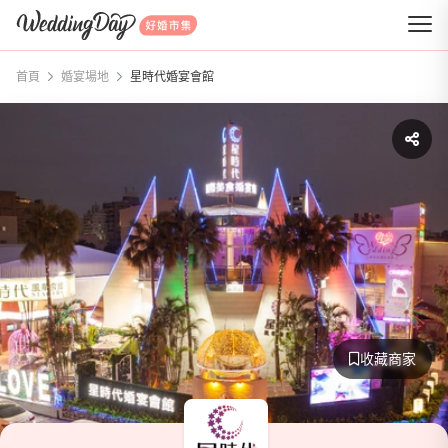
WeddingDay 好婚市集
首頁
婚宴場地
星時代婚宴會館
收藏商家