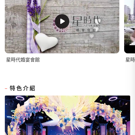
星時代婚宴會館
星時
特色介紹