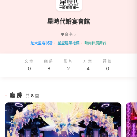
星時代婚宴會館
台中市
超大型電視牆
星型建築地標
時尚伸展舞台
文章
廳房
影片
方案
評價
0
8
2
4
0
廳房
共
8
間