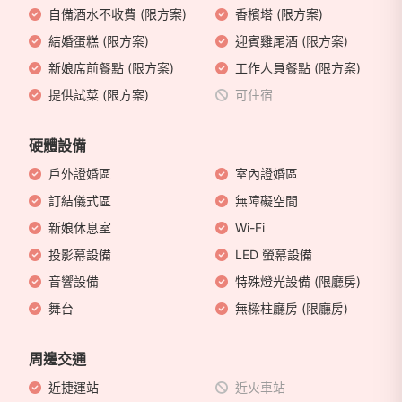
自備酒水不收費 (限方案)
香檳塔 (限方案)
結婚蛋糕 (限方案)
迎賓雞尾酒 (限方案)
新娘席前餐點 (限方案)
工作人員餐點 (限方案)
提供試菜 (限方案)
可住宿
硬體設備
戶外證婚區
室內證婚區
訂結儀式區
無障礙空間
新娘休息室
Wi-Fi
投影幕設備
LED 螢幕設備
音響設備
特殊燈光設備 (限廳房)
舞台
無樑柱廳房 (限廳房)
周邊交通
近捷運站
近火車站