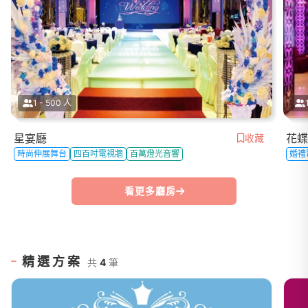
1 - 500 人
星宴廳
花蝶
收藏
時尚伸展舞台
四百吋電視牆
百萬燈光音響
婚禮
看更多廳房
精選方案
共
4
筆