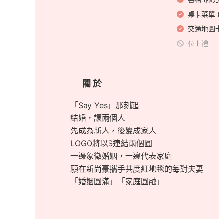
桌卡菜單 
交通地圖卡
位上禮
關於
「Say Yes」那刻起
結婚，讓兩個人
先成為新人，後變成家人
LOGO將以S連結兩個圓
一邊象徵婚姻，一邊代表家庭
願在新尚豪攜手共度紅地毯的每對夫妻
「婚姻圓滿」「家庭圓融」