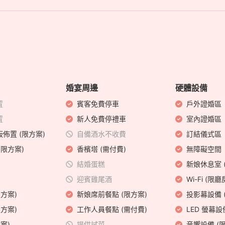
婚宴周邊
硬體設備
置
賓客免費停車
戶外證婚區
置
新人免費停禮車
室內證婚區
佈置 (限方案)
自備酒水不收費
訂結儀式區
(限方案)
香檳塔 (需付費)
無障礙空間
結婚蛋糕
新娘休息室 
迎賓雞尾酒
Wi-Fi (限廳
限方案)
新娘席前餐點 (限方案)
投影幕設備 
限方案)
工作人員餐點 (需付費)
LED 螢幕設
案)
提供試菜
音響設備 (