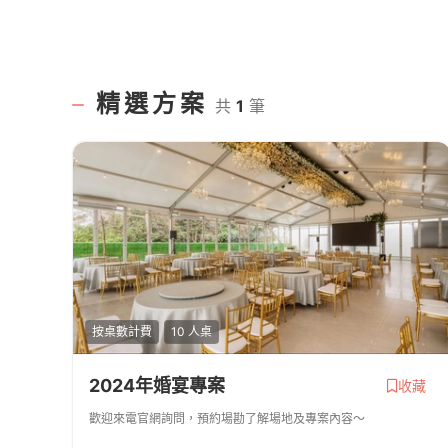
精選方案
共
1
筆
按桌數計費
10 人桌
2024年婚宴專案
收藏
歡迎來電官網詢問，預約場勘了解場地及專案內容～