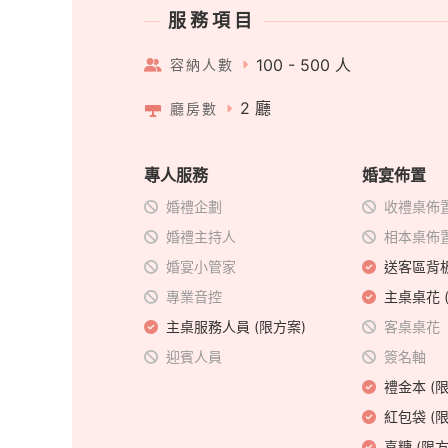
服務項目
100 - 500 人
容納人數
2 廳
廳房數
專人服務
婚宴佈置
婚禮企劃
收禮桌佈
婚禮主持人
相本桌佈
婚宴小管家
送客區背板
專業音控
主桌桌花 
主桌服務人員 (限方案)
客桌桌花
迎賓人員
簽名軸
禮金本 (
紅包袋 (
喜糖 (限方