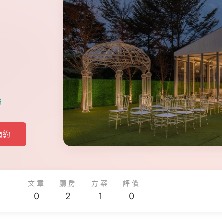
婚
預約
文章
廳房
方案
評價
0
2
1
0