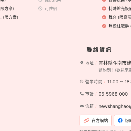
(限方案)
可住宿
特殊燈光設備
 (限方案)
舞台 (限廳房
無樑柱廳房 
聯絡資訊
雲林縣斗南市建
地址
預約制！(歡迎來
11:00 ~ 18
營業時間
05 5968 000
市話
newshanghao
信箱
官方網站
粉