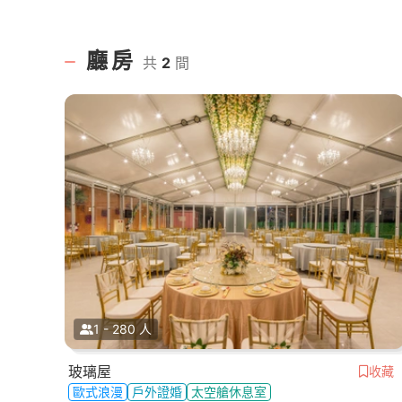
廳房
共
2
間
1 - 280 人
玻璃屋
收藏
歐式浪漫
戶外證婚
太空艙休息室