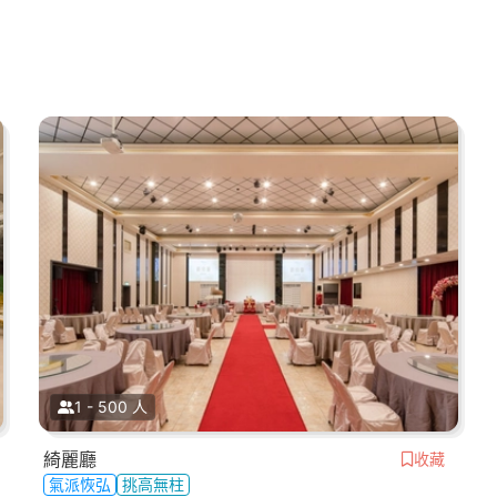
1 - 500 人
綺麗廳
收藏
氣派恢弘
挑高無柱