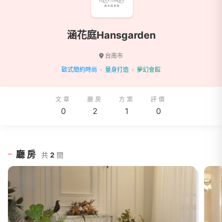
涵花庭Hansgarden
台南市
歐式簡約時尚
量身打造
夢幻會館
文章
廳房
方案
評價
0
2
1
0
廳房
共
2
間