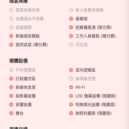
婚宴周邊
賓客免費停車
新人免費停禮車
自備酒水不收費
香檳塔
結婚蛋糕
迎賓雞尾酒 (限方案)
新娘席前餐點
工作人員餐點 (需付費)
提供試菜 (需付費)
可住宿
硬體設備
戶外證婚區
室內證婚區
訂結儀式區
無障礙空間
新娘休息室
Wi-Fi
投影幕設備
LED 螢幕設備 (限廳房)
音響設備
特殊燈光設備 (限廳房)
舞台
無樑柱廳房 (限廳房)