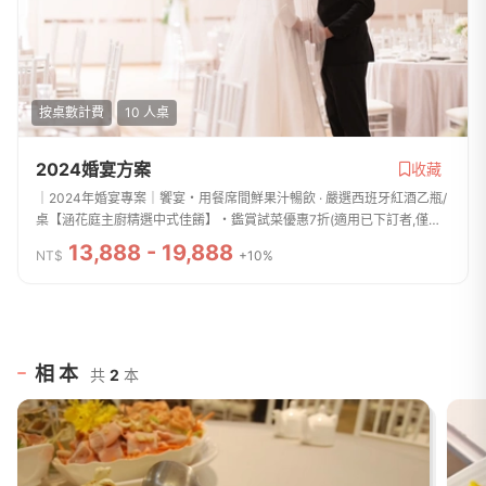
按桌數計費
10 人桌
2024婚宴方案
收藏
｜2024年婚宴專案｜饗宴・用餐席間鮮果汁暢飲 · 嚴選西班牙紅酒乙瓶/
桌【涵花庭主廚精選中式佳餚】・鑑賞試菜優惠7折(適用已下訂者,僅限1
桌)迎賓 · 迎賓接待桌次圖 · 簽名冊、禮金簿、簽名筆、紅包袋・涵花庭嚴
13,888 - 19,888
NT$
+10%
選送...
相本
共
2
本