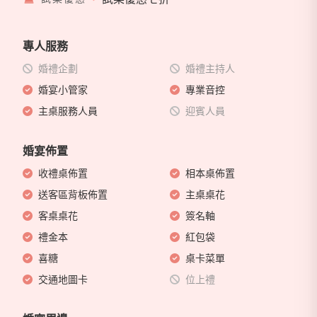
專人服務
婚禮企劃
婚禮主持人
婚宴小管家
專業音控
主桌服務人員
迎賓人員
婚宴佈置
收禮桌佈置
相本桌佈置
送客區背板佈置
主桌桌花
客桌桌花
簽名軸
禮金本
紅包袋
喜糖
桌卡菜單
交通地圖卡
位上禮