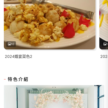
10
1
2024婚宴菜色2
20
特色介紹