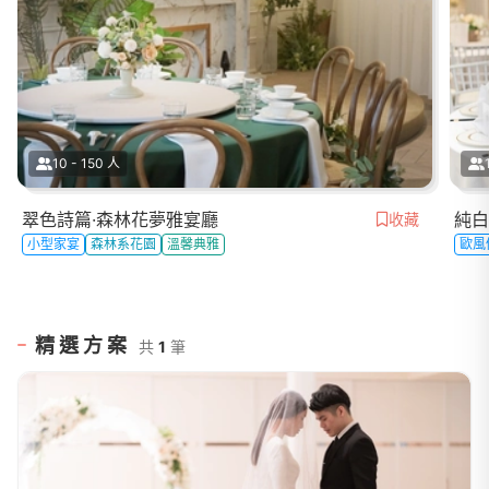
10 - 150 人
翠色詩篇·森林花夢雅宴廳
純白
收藏
小型家宴
森林系花園
溫馨典雅
歐風
精選方案
共
1
筆