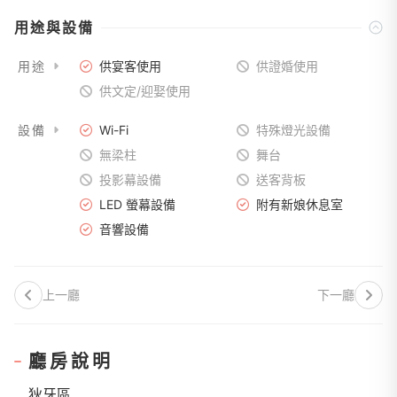
用途與設備
用途
供宴客使用
供證婚使用
供文定/迎娶使用
設備
Wi-Fi
特殊燈光設備
無梁柱
舞台
投影幕設備
送客背板
LED 螢幕設備
附有新娘休息室
音響設備
上一廳
下一廳
廳房說明
狄牙區