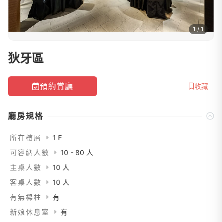
1 / 1
狄牙區
預約賞廳
收藏
廳房規格
所在樓層
1 F
可容納人數
10 - 80 人
主桌人數
10 人
客桌人數
10 人
有無樑柱
有
新娘休息室
有