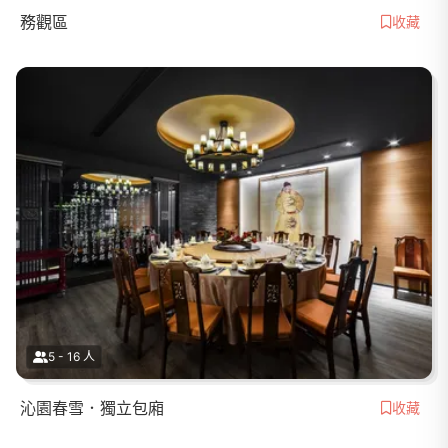
務觀區
收藏
5 - 16 人
沁園春雪．獨立包廂
收藏