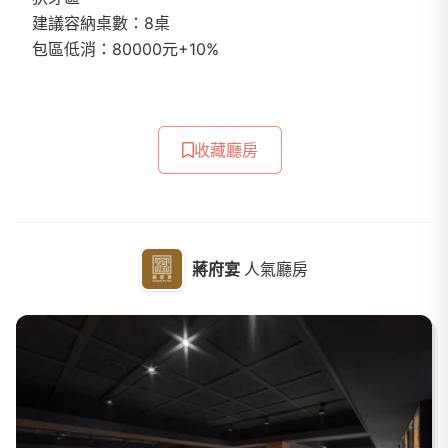
建議容納桌數：8桌
包區低消：80000元+10%
收藏廳房
蔣府宴
人氣廳房