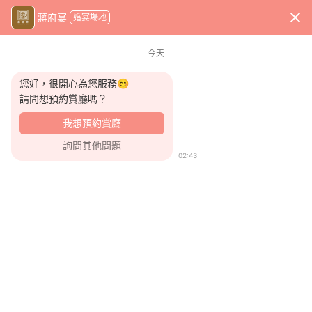
x
蔣府宴
婚宴場地
WeddingDay 好婚市集
首頁
婚宴場地
蔣府宴
今天
您好，很開心為您服務😊
請問想預約賞廳嗎？
我想預約賞廳
詢問其他問題
02:43
收藏商家