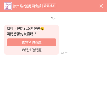
x
徐州路2號庭園會館
婚宴場地
WeddingDay 好婚市集
首頁
婚宴場地
徐州路2號庭園會館
今天
您好，很開心為您服務😊
請問想預約賞廳嗎？
我想預約賞廳
詢問其他問題
07:07
收藏商家