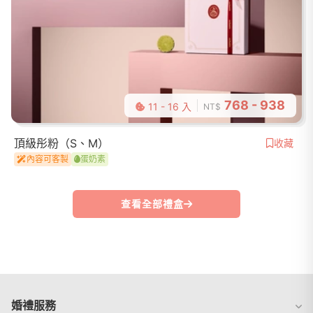
768 - 938
11 - 16 入
NT$
頂級彤粉（S、M）
收藏
內容可客製
蛋奶素
查看全部禮盒
婚禮服務