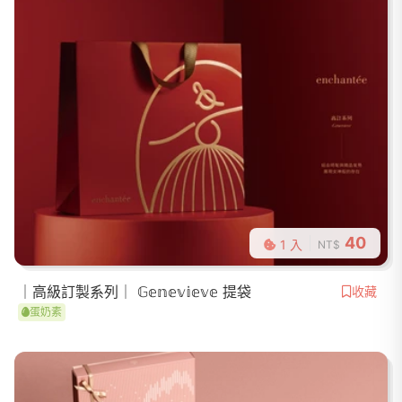
40
1 入
NT$
｜高級訂製系列｜ 𝔾𝕖𝕟𝕖𝕧𝕚𝕖𝕧𝕖 提袋
收藏
蛋奶素