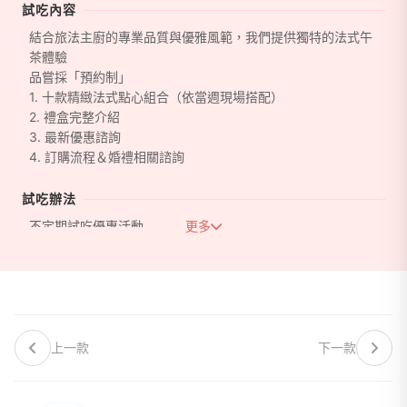
試吃內容
結合旅法主廚的專業品質與優雅風範，我們提供獨特的法式午
茶體驗
品嘗採「預約制」
1. 十款精緻法式點心組合（依當週現場搭配）
2. 禮盒完整介紹
3. 最新優惠諮詢
4. 訂購流程＆婚禮相關諮詢
試吃辦法
不定期試吃優惠活動
更多
如需｜更快速｜安排預約諮詢，請洽
TEL: (02)2778-0810
上一款
下一款