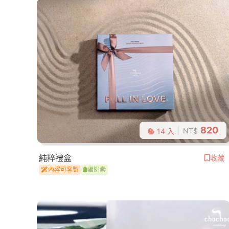
820
NT$
14 入
純粹禮盒
收藏
內容可客製
蛋奶素