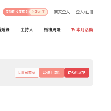
商家登入
登入/註冊
沒時間找商家？
立即詢價
攝婚錄
主持人
婚禮周邊
本月活動
收藏商家
線上詢問
預約試吃