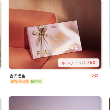
750
NT$
14 入
合光禮盒
收藏
內容可客製
蛋奶素