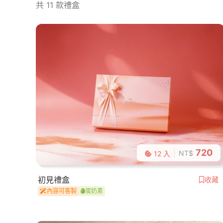
共 11 款禮盒
720
NT$
12 入
初見禮盒
收藏
內容可客製
蛋奶素