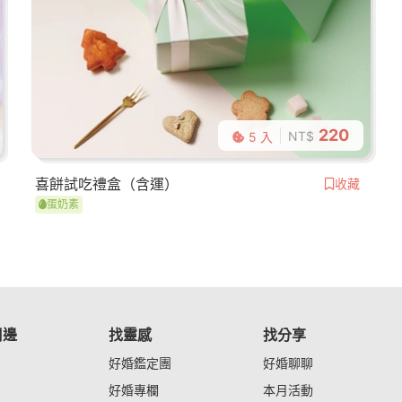
220
NT$
5 入
喜餅試吃禮盒（含運）
收藏
蛋奶素
周邊
找靈感
找分享
好婚鑑定團
好婚聊聊
好婚專欄
本月活動