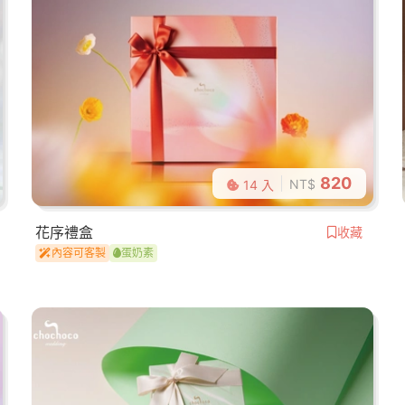
820
NT$
14 入
花序禮盒
收藏
內容可客製
蛋奶素