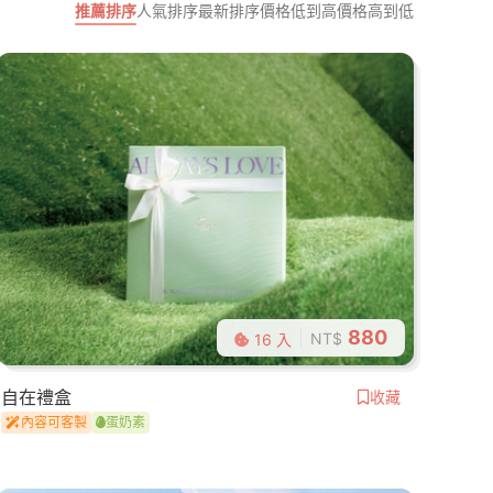
推薦排序
人氣排序
最新排序
價格低到高
價格高到低
880
NT$
16 入
自在禮盒
收藏
內容可客製
蛋奶素