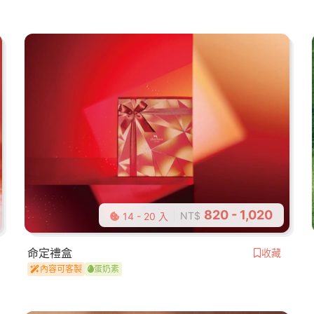
820 - 1,020
NT$
14 - 20 入
命定禮盒
收藏
內容可客製
蛋奶素